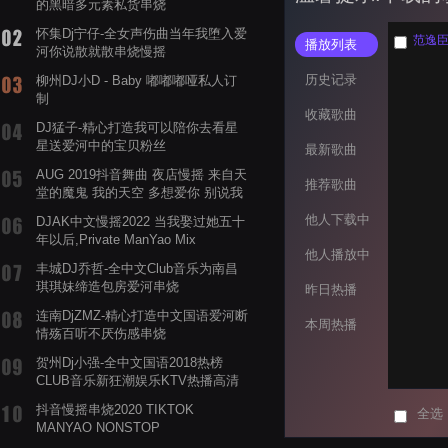
的黑暗多元素私货串烧
怀集Dj宁仔-全女声伤曲当年我堕入爱
范逸臣 -
播放列表
河你说散就散串烧慢摇
历史记录
柳州DJ小D - Baby 嘟嘟嘟哑私人订
制
收藏歌曲
DJ猛子-精心打造我可以陪你去看星
星送爱河中的宝贝粉丝
最新歌曲
AUG 2019抖音舞曲 夜店慢摇 来自天
推荐歌曲
堂的魔鬼 我的天空 多想爱你 别说我
的眼泪你无所谓 渡我不渡她
他人下载中
DJAK中文慢摇2022 当我娶过她五十
年以后,Private ManYao Mix
他人播放中
丰城DJ乔哲-全中文Club音乐为南昌
琪琪妹缔造包房爱河串烧
昨日热播
连南DjZMZ-精心打造中文国语爱河断
本周热播
情殇百听不厌伤感串烧
贺州Dj小强-全中文国语2018热榜
CLUB音乐新狂潮娱乐KTV热播高清
系列串烧
抖音慢摇串烧2020 TIKTOK
全选
MANYAO NONSTOP
POWERMIXFOR_ADRIANNE飞鸟和