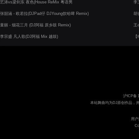
艺涛vs梁剑东 夜色(House ReMix 粤语男
李玉
张韶涵 - 欧若拉(DJPad仔 DJYoung饮哈啤 Remix)
胡杏
童丽 - 烟花三月 (DJ阿福 原乡鼓 Remix)
王心
李宗盛 凡人歌(DJ阿福 Mix 越鼓)
【电
沪ICP备 
本站舞曲均为DJ原创作品，
用户
Co