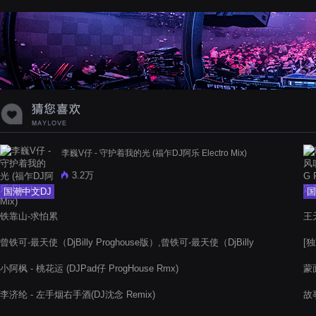
蝉爸爸妈妈爱存在夏天的风是想你的
声音啊
李巍V仔 - 守护着我的光 (福乍DJ阿乐 Electro Mix)
3.2万
国潮中文DJ
国
铁靠山-求怕累
王天
曾铁可-最天使（DjBilly Proghouse版）,曾铁可-最天使（DjBilly
[独
Proghouse版）
小阿枫 - 桃花运 (DJPad仔 ProgHouse Rmx)
蒙面
李济纶 - 左手烟右手酒(DJ沈念 Remix)
故事