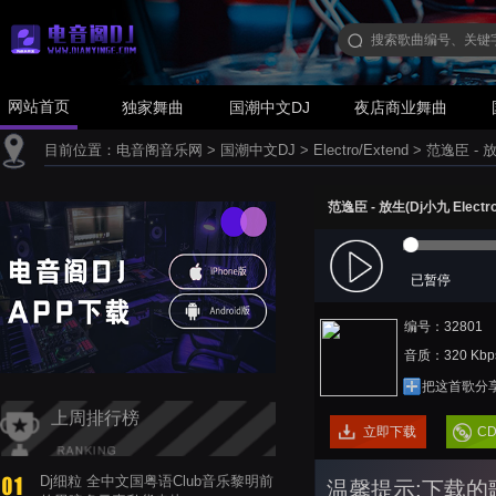
网站首页
独家舞曲
国潮中文DJ
夜店商业舞曲
目前位置：
电音阁音乐网
>
国潮中文DJ
>
Electro/Extend
>
范逸臣 - 放生
范逸臣 - 放生(Dj小九 Electro
已暂停
编号：32801
音质：320 Kbp
把这首歌分
上周排行榜
立即下载
C
Dj细粒 全中文国粤语Club音乐黎明前
温馨提示:下载