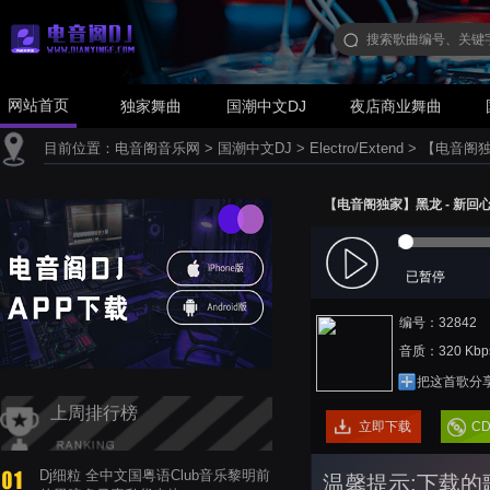
网站首页
独家舞曲
国潮中文DJ
夜店商业舞曲
目前位置：
电音阁音乐网
>
国潮中文DJ
>
Electro/Extend
>
【电音阁独家】
【电音阁独家】黑龙 - 新回心转意(
已暂停
编号：32842
音质：320 Kbp
把这首歌分
上周排行榜
立即下载
C
Dj细粒 全中文国粤语Club音乐黎明前
温馨提示:下载