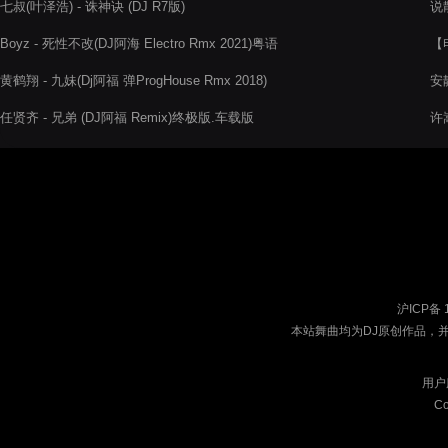
七叔(叶泽浩) - 诛神诀 (DJ R7版)
说散
Boyz - 死性不改(DJ阿海 Electro Rmx 2021)粤语
【
20
黄鹤翔 - 九妹(Dj阿福 弹ProgHouse Rmx 2018)
安
任贤齐 - 兄弟 (DJ阿福 Remix)终极版.车载版
许嵩
沪ICP备 
本站舞曲均为DJ原创作品，
用户
Co