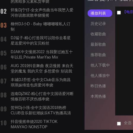
的黑暗多元素私货串烧
怀集Dj宁仔-全女声伤曲当年我堕入爱
【电音阁
播放列表
河你说散就散串烧慢摇
历史记录
柳州DJ小D - Baby 嘟嘟嘟哑私人订
制
收藏歌曲
DJ猛子-精心打造我可以陪你去看星
星送爱河中的宝贝粉丝
最新歌曲
DJAK中文慢摇2022 当我娶过她五十
推荐歌曲
年以后,Private ManYao Mix
他人下载中
AUG 2019抖音舞曲 夜店慢摇 来自天
堂的魔鬼 我的天空 多想爱你 别说我
他人播放中
的眼泪你无所谓 渡我不渡她
丰城DJ乔哲-全中文Club音乐为南昌
琪琪妹缔造包房爱河串烧
昨日热播
连南DjZMZ-精心打造中文国语爱河断
本周热播
情殇百听不厌伤感串烧
贺州Dj小强-全中文国语2018热榜
CLUB音乐新狂潮娱乐KTV热播高清
系列串烧
抖音慢摇串烧2020 TIKTOK
全选
MANYAO NONSTOP
POWERMIXFOR_ADRIANNE飞鸟和