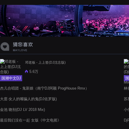
蝉爸爸妈妈爱存在夏天的风是想你的
声音啊
邓老板 - 上上签(DJ沈念版)
5.6万
国潮中文DJ
国
杰儿合唱团 - 鬼新娘（南宁DJ阿颖 ProgHouse Rmx）
林俊
大度-女人的嘴骗人的鬼(DJ佐罗版)
苏星
金池 吻别(DJ LV 2018 Mix)
小倩
最后我们没在一起 女版《中文电摇》
Dj