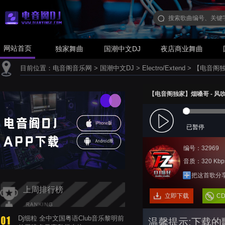
网站首页
独家舞曲
国潮中文DJ
夜店商业舞曲
目前位置：
电音阁音乐网
>
国潮中文DJ
>
Electro/Extend
>
【电音阁独家
【电音阁独家】烟嗓哥 - 风吹散心
已暂停
编号：32969
音质：320 Kbp
把这首歌分
上周排行榜
立即下载
C
Dj细粒 全中文国粤语Club音乐黎明前
温馨提示:下载