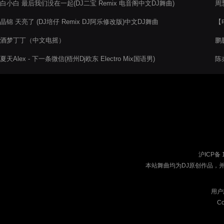
白小白 最后我们没在一起(DJ二宝 Remix 电音阁中文DJ舞曲)
周慧
晶锦 天亮了 (DJ培仔 Remix DJ阿乐修改版)中文DJ舞曲
【
20
酒梦丁丁（中文电摇）
鹏鹏
夏天Alex - 下一条微信(梧州Dj欧东 Electro Mix国语男)
陈亦
20
沪ICP备 
本站舞曲均为DJ原创作品，
用户
Co