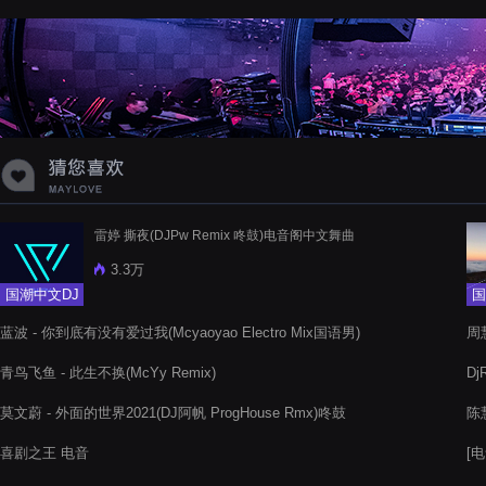
蝉爸爸妈妈爱存在夏天的风是想你的
声音啊
雷婷 撕夜(DJPw Remix 咚鼓)电音阁中文舞曲
3.3万
国潮中文DJ
国
蓝波 - 你到底有没有爱过我(Mcyaoyao Electro Mix国语男)
周慧
青鸟飞鱼 - 此生不换(McYy Remix)
Dj
莫文蔚 - 外面的世界2021(DJ阿帆 ProgHouse Rmx)咚鼓
陈慧
喜剧之王 电音
[电