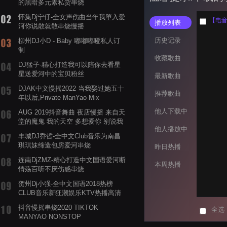
的黑暗多元素私货串烧
怀集Dj宁仔-全女声伤曲当年我堕入爱
【电音阁
播放列表
河你说散就散串烧慢摇
历史记录
柳州DJ小D - Baby 嘟嘟嘟哑私人订
制
收藏歌曲
DJ猛子-精心打造我可以陪你去看星
星送爱河中的宝贝粉丝
最新歌曲
DJAK中文慢摇2022 当我娶过她五十
推荐歌曲
年以后,Private ManYao Mix
他人下载中
AUG 2019抖音舞曲 夜店慢摇 来自天
堂的魔鬼 我的天空 多想爱你 别说我
他人播放中
的眼泪你无所谓 渡我不渡她
丰城DJ乔哲-全中文Club音乐为南昌
琪琪妹缔造包房爱河串烧
昨日热播
连南DjZMZ-精心打造中文国语爱河断
本周热播
情殇百听不厌伤感串烧
贺州Dj小强-全中文国语2018热榜
CLUB音乐新狂潮娱乐KTV热播高清
系列串烧
抖音慢摇串烧2020 TIKTOK
全选
MANYAO NONSTOP
POWERMIXFOR_ADRIANNE飞鸟和