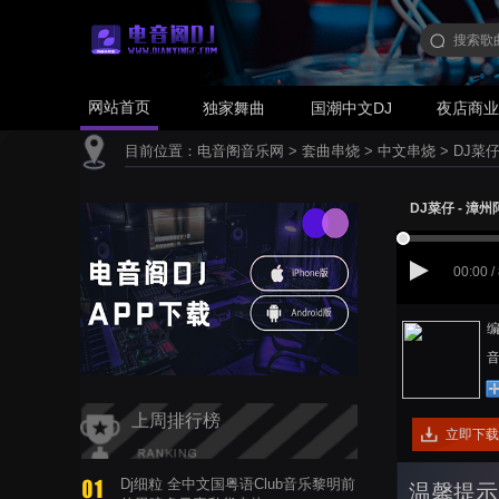
网站首页
独家舞曲
国潮中文DJ
夜店商
目前位置：
电音阁音乐网
>
套曲串烧
>
中文串烧
>
DJ菜仔
DJ菜仔 - 漳州
00:00 /
编
音
上周排行榜
立即下载
Dj细粒 全中文国粤语Club音乐黎明前
温馨提示