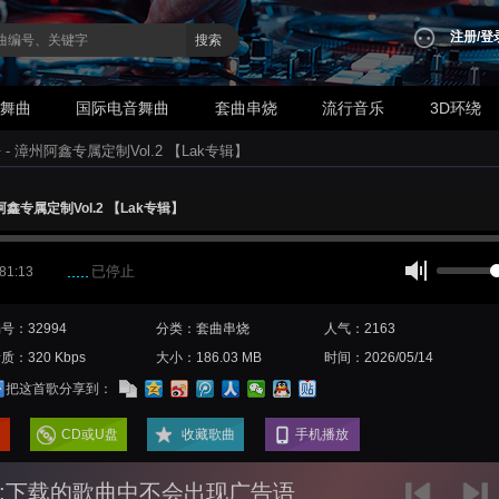
注册
/
登
搜索
业舞曲
国际电音舞曲
套曲串烧
流行音乐
3D环绕
 - 漳州阿鑫专属定制Vol.2 【Lak专辑】
阿鑫专属定制Vol.2 【Lak专辑】
已停止
 81:13
号：32994
分类：套曲串烧
人气：2163
质：320 Kbps
大小：186.03 MB
时间：2026/05/14
把这首歌分享到：
CD或U盘
收藏歌曲
手机播放
:下载的歌曲中不会出现广告语