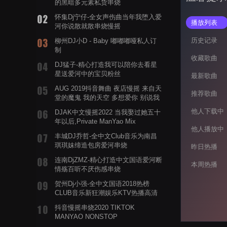
的黑暗多元素私货串烧
怀集Dj宁仔-全女声伤曲当年我堕入爱
播放列表
河你说散就散串烧慢摇
历史记录
柳州DJ小D - Baby 嘟嘟嘟哑私人订
制
收藏歌曲
DJ猛子-精心打造我可以陪你去看星
星送爱河中的宝贝粉丝
最新歌曲
AUG 2019抖音舞曲 夜店慢摇 来自天
推荐歌曲
堂的魔鬼 我的天空 多想爱你 别说我
的眼泪你无所谓 渡我不渡她
他人下载中
DJAK中文慢摇2022 当我娶过她五十
年以后,Private ManYao Mix
他人播放中
丰城DJ乔哲-全中文Club音乐为南昌
琪琪妹缔造包房爱河串烧
昨日热播
连南DjZMZ-精心打造中文国语爱河断
本周热播
情殇百听不厌伤感串烧
贺州Dj小强-全中文国语2018热榜
CLUB音乐新狂潮娱乐KTV热播高清
系列串烧
抖音慢摇串烧2020 TIKTOK
MANYAO NONSTOP
POWERMIXFOR_ADRIANNE飞鸟和