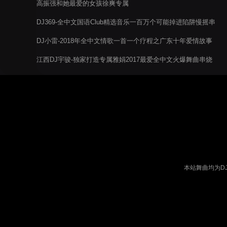
高振强和她最爱的女孩徐爽专属
DJ369-全中文国语Club精选音乐一百万个可能掉进陷阱慢摇串
烧
DJ小雷-2018年全中文情歌一首一个疗程之广东十年爱情故事
江西DJ宇骏-独家打造专属雅娟2017最爱全中文火爆舞曲串烧
本站舞曲均为D