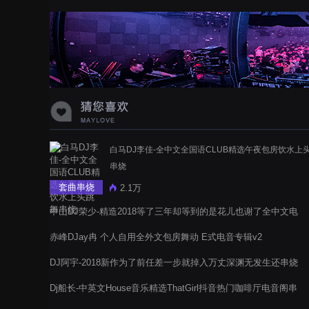
蝉爸爸妈妈爱存在夏天的风是想你的
声音啊
白马DJ李佳-全中文全国语CLUB精选午夜包房饮水上
串烧
套曲串烧
2.1万
中山DJ荣少-精造2018等了三年却等到的是花儿也谢了全中文电
音阁串烧
赤峰DJay冉 个人自用全外文包房舞动 E式电音专辑v2
DJ阿宇-2018新作为了前任差一步就掉入万丈深渊无发生还串烧
Dj船长-中英文House音乐精选ThatGirl抖音热门咖啡厅电音阁串
烧