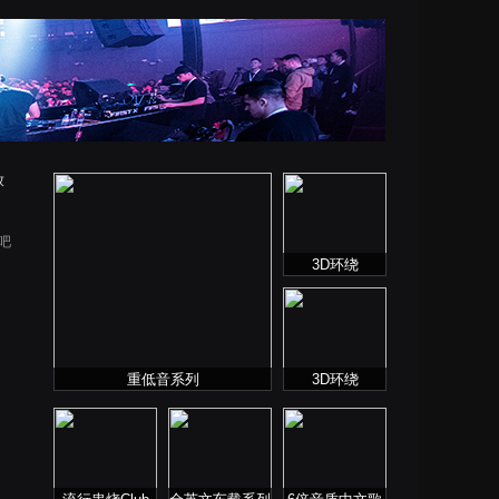
放
酒吧
3D环绕
重低音系列
3D环绕