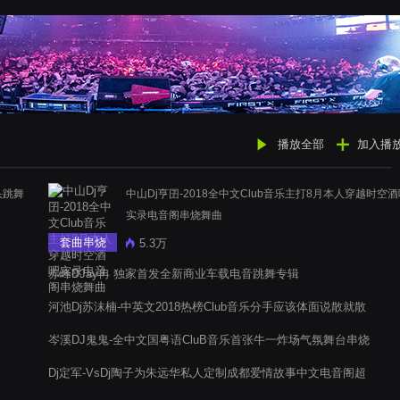
播放全部
加入播
头跳舞
中山Dj亨囝-2018全中文Club音乐主打8月本人穿越时空
实录电音阁串烧舞曲
套曲串烧
5.3万
赤峰DJay冉 独家首发全新商业车载电音跳舞专辑
河池Dj苏沫楠-中英文2018热榜Club音乐分手应该体面说散就散
慢摇串烧
岑溪DJ鬼鬼-全中文国粤语CluB音乐首张牛一炸场气氛舞台串烧
Dj定军-VsDj陶子为朱远华私人定制成都爱情故事中文电音阁超
嗨大碟