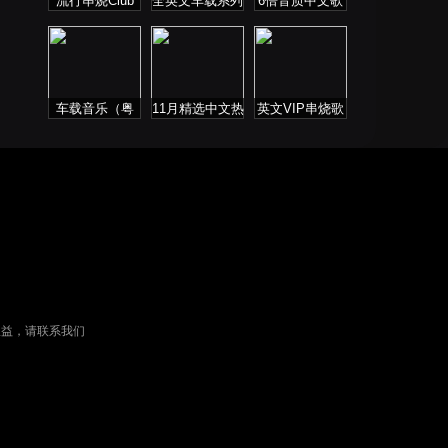
流行串烧Club
全英文车载系列
6倍音质中文歌
曲
车载音乐（粤
11月精选中文热
英文VIP串烧歌
语）
播歌曲合集
单
权益，请联系我们