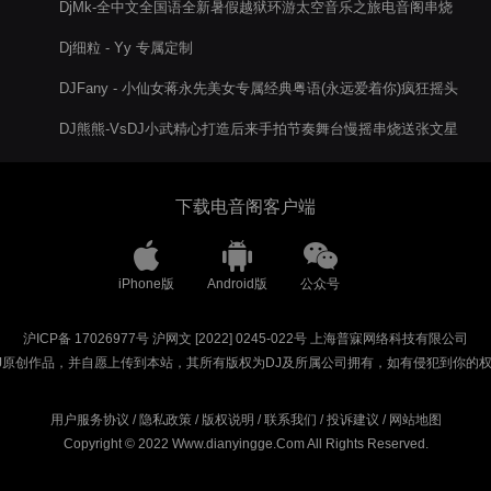
DjMk-全中文全国语全新暑假越狱环游太空音乐之旅电音阁串烧
V1版
Dj细粒 - Yy 专属定制
DJFany - 小仙女蒋永先美女专属经典粤语(永远爱着你)疯狂摇头
慢摇节奏串烧V5
DJ熊熊-VsDJ小武精心打造后来手拍节奏舞台慢摇串烧送张文星
下载电音阁客户端
iPhone版
Android版
公众号
沪ICP备 17026977号
沪网文 [2022] 0245-022号
上海普寐网络科技有限公司
J原创作品，并自愿上传到本站，其所有版权为DJ及所属公司拥有，如有侵犯到你的
用户服务协议
/
隐私政策
/
版权说明
/
联系我们
/
投诉建议
/
网站地图
Copyright © 2022 Www.dianyingge.Com All Rights Reserved.