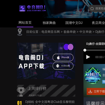
网站首页
独家舞曲
国潮中文DJ
夜店商
目前位置：
电音阁音乐网
>
套曲串烧
>
中文串烧
>
Dj彪仔
Dj彪仔-全国语
00:00 /
编
音
上周排行榜
立即下载
Dj细粒 全中文国粤语Club音乐黎明前
温馨提示