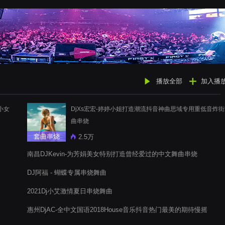
播放全部
加入播
小女
DjXs宏宏-婷婷小姐打造潮流抖音神曲思域专用重低音炸
曲串烧
套曲串烧
2.5万
南昌DJKevin-为芳娟美女特别打造曾经爱过的中文舞曲串烧
DJ阿福 - 蝴蝶专属串烧舞曲
2021Dj小艾激情夏日串烧舞曲
惠州DjAC-全中文国语2018House音乐抖音热门最美的期待慢摇
串烧