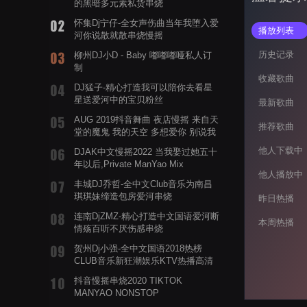
的黑暗多元素私货串烧
怀集Dj宁仔-全女声伤曲当年我堕入爱
播放列表
河你说散就散串烧慢摇
历史记录
柳州DJ小D - Baby 嘟嘟嘟哑私人订
制
收藏歌曲
DJ猛子-精心打造我可以陪你去看星
星送爱河中的宝贝粉丝
最新歌曲
AUG 2019抖音舞曲 夜店慢摇 来自天
推荐歌曲
堂的魔鬼 我的天空 多想爱你 别说我
的眼泪你无所谓 渡我不渡她
他人下载中
DJAK中文慢摇2022 当我娶过她五十
年以后,Private ManYao Mix
他人播放中
丰城DJ乔哲-全中文Club音乐为南昌
琪琪妹缔造包房爱河串烧
昨日热播
连南DjZMZ-精心打造中文国语爱河断
本周热播
情殇百听不厌伤感串烧
贺州Dj小强-全中文国语2018热榜
CLUB音乐新狂潮娱乐KTV热播高清
系列串烧
抖音慢摇串烧2020 TIKTOK
MANYAO NONSTOP
POWERMIXFOR_ADRIANNE飞鸟和