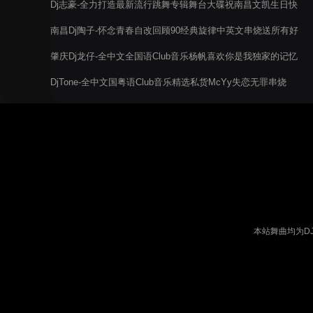
Dj志豪-全力打造最新流行跳舞专辑舞台大碟祝南昌文凯生日快
乐
南昌Dj陶子-怀念青春自改回顾90经典旋律中英文串烧送所有好
朋友
肇庆Dj龙仔-全中文全国语Club音乐杨帆喜欢你是我独家的记忆
串烧电音阁
DjTone-全中文国粤语Club音乐精选私货McYy失恋无罪串烧
本站舞曲均为D