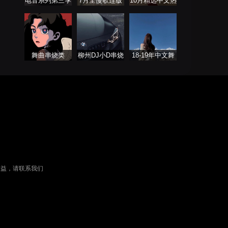
电音系列第三季
7月全慢歌连版
10月精选中文热
串烧
播舞曲
舞曲串烧类
柳州DJ小D串烧
18-19年中文舞
列表
曲 Remix（暂不
更新）
权益，请联系我们