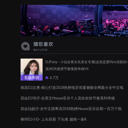
蝉爸爸妈妈爱存在夏天的风是想你的
声音啊
DJFany - 小仙女蒋永先美女专属(这就是爱吗vs清新的
孩)时尚摇摆节奏慢摇串烧V4
套曲串烧
4.7万
南昌DJ志勇-精心打造2018热榜电音答案侧脸全网最火全中文电
音阁串烧送给小鸡
四会DJ培仔-全英文House音乐个人喜欢欢快节奏系列串烧
四会Dj超仔-全中文国粤语2018热榜House音乐近期一百万个熟
悉伤感A电音阁串烧
柳州DJ小D- 上头容易 下头难 越南一条K