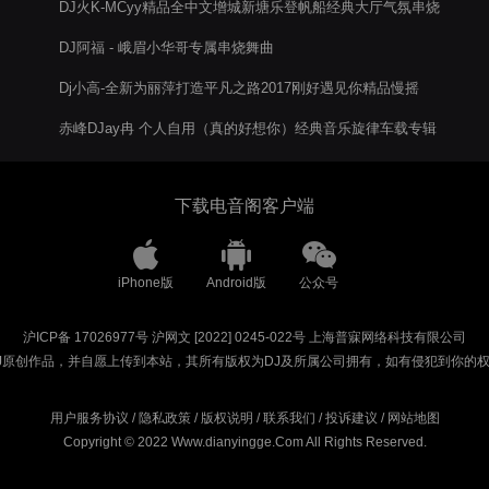
DJ火K-MCyy精品全中文增城新塘乐登帆船经典大厅气氛串烧
DJ阿福 - 峨眉小华哥专属串烧舞曲
Dj小高-全新为丽萍打造平凡之路2017刚好遇见你精品慢摇
赤峰DJay冉 个人自用（真的好想你）经典音乐旋律车载专辑
下载电音阁客户端
iPhone版
Android版
公众号
沪ICP备 17026977号
沪网文 [2022] 0245-022号
上海普寐网络科技有限公司
J原创作品，并自愿上传到本站，其所有版权为DJ及所属公司拥有，如有侵犯到你的
用户服务协议
/
隐私政策
/
版权说明
/
联系我们
/
投诉建议
/
网站地图
Copyright © 2022 Www.dianyingge.Com All Rights Reserved.