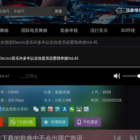
注册
/
登
搜索
业舞曲
国际电音舞曲
套曲串烧
流行音乐
3D环绕
-全国语Electro音乐许多年以后你是否还爱我串烧Vol.45
Electro音乐许多年以后你是否还爱我串烧Vol.45
已停止
 64:47
号：33046
分类：套曲串烧
人气：3699
质：320 Kbps
大小：148.3 MB
时间：2026/05/28
把这首歌分享到：
CD或U盘
收藏歌曲
手机播放
:下载的歌曲中不会出现广告语