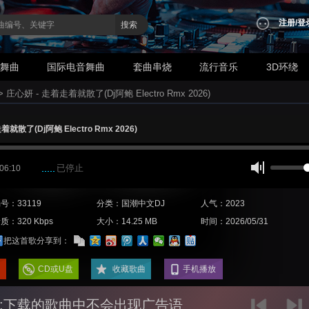
注册
/
登
搜索
业舞曲
国际电音舞曲
套曲串烧
流行音乐
3D环绕
>
庄心妍 - 走着走着就散了(Dj阿鲍 Electro Rmx 2026)
就散了(Dj阿鲍 Electro Rmx 2026)
已停止
 06:10
号：33119
分类：国潮中文DJ
人气：2023
质：320 Kbps
大小：14.25 MB
时间：2026/05/31
把这首歌分享到：
CD或U盘
收藏歌曲
手机播放
:下载的歌曲中不会出现广告语