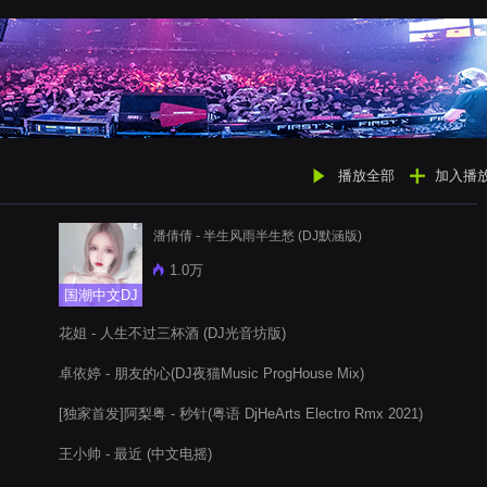
播放全部
加入播
潘倩倩 - 半生风雨半生愁 (DJ默涵版)
1.0万
国潮中文DJ
花姐 - 人生不过三杯酒 (DJ光音坊版)
卓依婷 - 朋友的心(DJ夜猫Music ProgHouse Mix)
[独家首发]阿梨粤 - 秒针(粤语 DjHeArts Electro Rmx 2021)
王小帅 - 最近 (中文电摇)