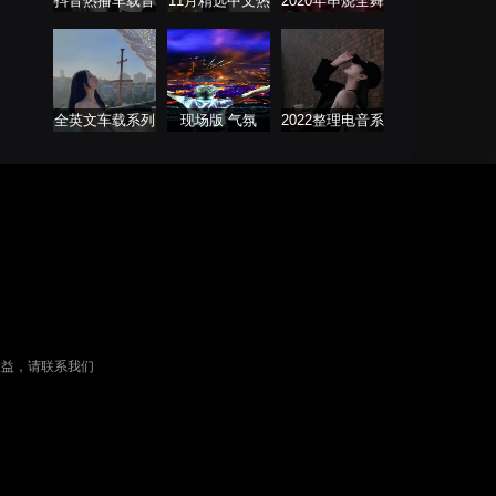
抖音热播车载音
11月精选中文热
2020年串烧全舞
乐
播歌曲合集
曲系列
全英文车载系列
现场版 气氛
2022整理电音系
列
权益，请联系我们