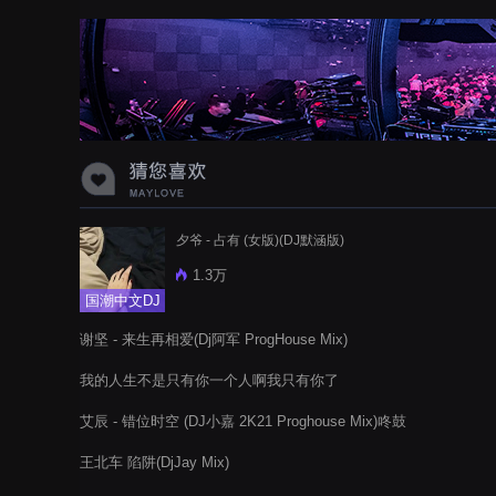
蝉爸爸妈妈爱存在夏天的风是想你的
声音啊
夕爷 - 占有 (女版)(DJ默涵版)
1.3万
国潮中文DJ
谢坚 - 来生再相爱(Dj阿军 ProgHouse Mix)
我的人生不是只有你一个人啊我只有你了
艾辰 - 错位时空 (DJ小嘉 2K21 Proghouse Mix)咚鼓
王北车 陷阱(DjJay Mix)