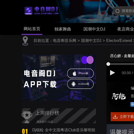
网站首页
独家舞曲
国潮中文DJ
夜店商
目前位置：
电音阁音乐网
>
国潮中文DJ
>
Electro/Extend
庄心妍 - 走着走着
00:00 /
编
音
上周排行榜
立即下载
Dj细粒 全中文国粤语Club音乐黎明前
温馨提示