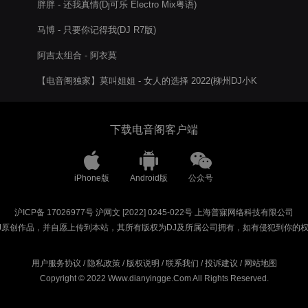
胖胖 - 还我真情(Dj可乐 Electro Mix粤语)
马博 - 只要你记得我(DJ R7版)
阿吉太组合 - 阿衣莫
【电音阁独家】莫叫姐姐 - 女人的选择 2022(柳州DJ小K
ProgHouse Rmx)
下载电音阁客户端
iPhone版
Android版
公众号
沪ICP备 17026977号
沪网文 [2022] 0245-022号
上海普寐网络科技有限公司
J原创作品，并自愿上传到本站，其所有版权为DJ及所属公司拥有，如有侵犯到你的
用户服务协议
/
隐私政策
/
版权说明
/
联系我们
/
投诉建议
/
网站地图
Copyright © 2022 Www.dianyingge.Com All Rights Reserved.