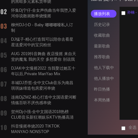
的黑暗多元素私货串烧
怀集Dj宁仔-全女声伤曲当年我堕入爱
孙楠 -
播放列表
河你说散就散串烧慢摇
历史记录
柳州DJ小D - Baby 嘟嘟嘟哑私人订
制
收藏歌曲
DJ猛子-精心打造我可以陪你去看星
星送爱河中的宝贝粉丝
最新歌曲
AUG 2019抖音舞曲 夜店慢摇 来自天
推荐歌曲
堂的魔鬼 我的天空 多想爱你 别说我
的眼泪你无所谓 渡我不渡她
他人下载中
DJAK中文慢摇2022 当我娶过她五十
年以后,Private ManYao Mix
他人播放中
丰城DJ乔哲-全中文Club音乐为南昌
琪琪妹缔造包房爱河串烧
昨日热播
连南DjZMZ-精心打造中文国语爱河断
本周热播
情殇百听不厌伤感串烧
贺州Dj小强-全中文国语2018热榜
CLUB音乐新狂潮娱乐KTV热播高清
系列串烧
抖音慢摇串烧2020 TIKTOK
全选
MANYAO NONSTOP
POWERMIXFOR_ADRIANNE飞鸟和