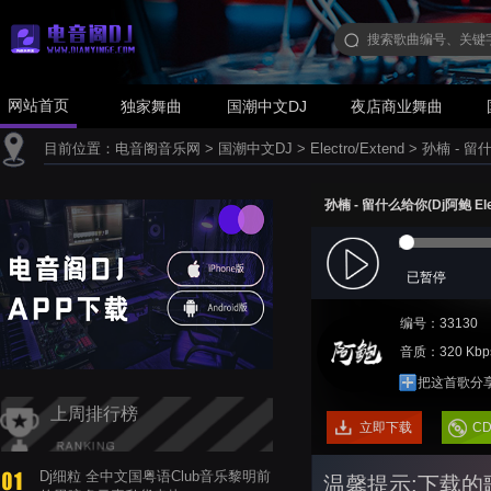
网站首页
独家舞曲
国潮中文DJ
夜店商业舞曲
目前位置：
电音阁音乐网
>
国潮中文DJ
>
Electro/Extend
>
孙楠 - 留什么
孙楠 - 留什么给你(Dj阿鲍 Elec
已暂停
编号：33130
音质：320 Kbp
把这首歌分
上周排行榜
立即下载
C
Dj细粒 全中文国粤语Club音乐黎明前
温馨提示:下载