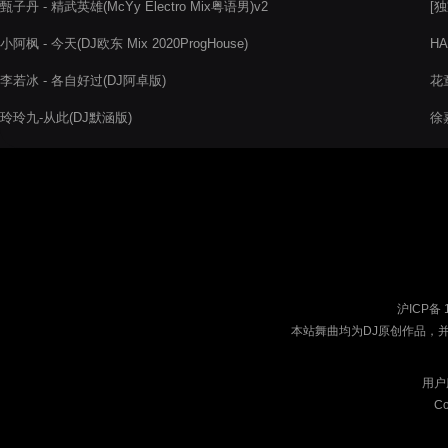
甄子丹 - 精武英雄(McYy Electro Mix粤语男)v2
[独
20
小阿枫 - 今天(DJ欧东 Mix 2020ProgHouse)
HA
李若冰 - 各自好过(DJ阿卓版)
花童
玲玲九-从此(DJ默涵版)
徐
沪ICP备 
本站舞曲均为DJ原创作品，
用户
Co