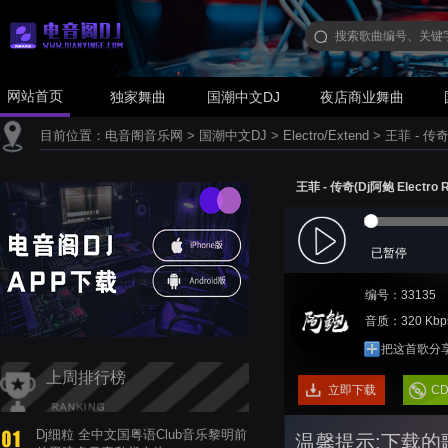
网站首页
独家舞曲
国潮中文DJ
夜店商业舞曲
目前位置：
电音阁音乐网
>
国潮中文DJ
>
Electro/Extend
>
王菲 - 传奇(
王菲 - 传奇(Dj阿鲍 Electro R
已暂停
编号：33135
音质：320 Kbp
把这首歌分
上周排行榜
立即下载
C
Dj细粒 全中文国粤语Club音乐黎明前
温馨提示:下载