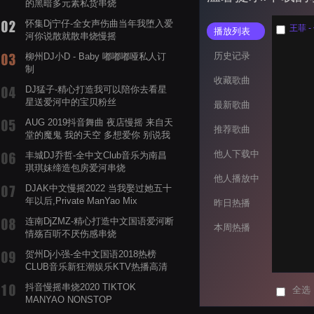
的黑暗多元素私货串烧
怀集Dj宁仔-全女声伤曲当年我堕入爱
王菲 - 
播放列表
河你说散就散串烧慢摇
历史记录
柳州DJ小D - Baby 嘟嘟嘟哑私人订
制
收藏歌曲
DJ猛子-精心打造我可以陪你去看星
星送爱河中的宝贝粉丝
最新歌曲
AUG 2019抖音舞曲 夜店慢摇 来自天
推荐歌曲
堂的魔鬼 我的天空 多想爱你 别说我
的眼泪你无所谓 渡我不渡她
他人下载中
丰城DJ乔哲-全中文Club音乐为南昌
琪琪妹缔造包房爱河串烧
他人播放中
DJAK中文慢摇2022 当我娶过她五十
年以后,Private ManYao Mix
昨日热播
连南DjZMZ-精心打造中文国语爱河断
本周热播
情殇百听不厌伤感串烧
贺州Dj小强-全中文国语2018热榜
CLUB音乐新狂潮娱乐KTV热播高清
系列串烧
抖音慢摇串烧2020 TIKTOK
全选
MANYAO NONSTOP
POWERMIXFOR_ADRIANNE飞鸟和