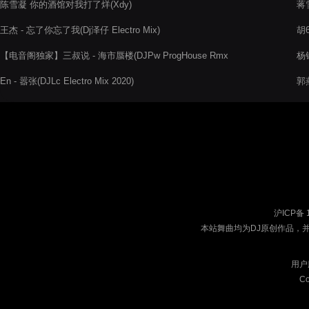
陈雪凝 你的酒馆对我打了烊(Xdy)
蒋雪
王杰 - 忘了你忘了我(Dj泽仔 Electro Mix)
胡6
【电音阁独家】三叔说 - 海市蜃楼(DJPw ProgHouse Rmx
杨
2022)
En - 嚣张(DJLc Electro Mix 2020)
郭燕
沪ICP备 
本站舞曲均为DJ原创作品，
用户
Co