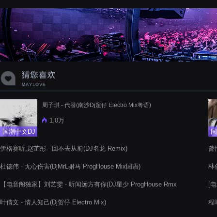
蝉爸爸妈妈爱存在夏天的风是想你的
声音啊
周子琪 - 代替(南沙Dj超仔 Electro Mix粤语)
1.0万
国潮中文DJ
国
伊格赛听,赵芷彤 - 回不去从前(DJ名龙 Remix)
曾
杜德伟 - 无心伤害(DjMrL驸马 ProgHouse Mix国语)
林俊
【电音阁独家】刘艺雯 - 听闻远方有你(DJ星少 ProgHouse Rmx
[
2022)
Rm
叶倩文 - 情人知己(Dj贺仔 Electro Mix)
程响