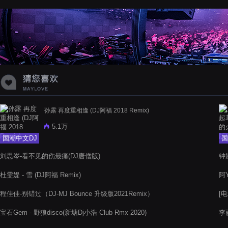
蝉爸爸妈妈爱存在夏天的风是想你的
声音啊
孙露 再度重相逢 (DJ阿福 2018 Remix)
5.1万
国潮中文DJ
国
刘思岑-看不见的伤最痛(DJ唐僧版)
钟娜
杜雯媞 - 雪 (DJ阿福 Remix)
阿Y
程佳佳-别错过（DJ-MJ Bounce 升级版2021Remix）
[电
宝石Gem - 野狼disco(新塘Dj小浩 Club Rmx 2020)
李