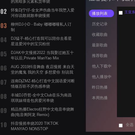
的黑暗多元素私货串烧
怀集Dj宁仔-全女声伤曲当年我堕入爱
王亚东 
播放列表
河你说散就散串烧慢摇
历史记录
柳州DJ小D - Baby 嘟嘟嘟哑私人订
制
收藏歌曲
DJ猛子-精心打造我可以陪你去看星
星送爱河中的宝贝粉丝
最新歌曲
DJAK中文慢摇2022 当我娶过她五十
推荐歌曲
年以后,Private ManYao Mix
他人下载中
AUG 2019抖音舞曲 夜店慢摇 来自天
堂的魔鬼 我的天空 多想爱你 别说我
他人播放中
的眼泪你无所谓 渡我不渡她
连南DjZMZ-精心打造中文国语爱河断
情殇百听不厌伤感串烧
昨日热播
丰城DJ乔哲-全中文Club音乐为南昌
本周热播
琪琪妹缔造包房爱河串烧
精品热播Electro狂野中文电音串烧舞
曲(电音阁阿龙 Remix)
抖音慢摇串烧2020 TIKTOK
全选
MANYAO NONSTOP
POWERMIXFOR_ADRIANNE飞鸟和