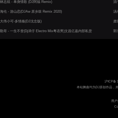
林志炫 - 单身情歌 (DJ阿福 Remix)
涓
海伦 - 游山恋(DJAw 原乡鼓 Remix 2020)
汤潮
大伟小可-多情殇(DJ沈念版)
龚玥
勤哥 - 一生不变(Dj泽仔 Electro Mix粤语男)文昌亿嘉内部私货
郭浩
沪ICP备 
本站舞曲均为DJ原创作品，
用户
Co