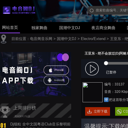
网站首页
独家舞曲
国潮中文DJ
夜店商业舞曲
目前位置：
电音阁音乐网
>
国潮中文DJ
>
Electro/Extend
>
王亚东 - 绝
王亚东 - 绝不会放过(Dj阿鲍 Ele
已暂停
编号：33137
音质：320 Kbp
把这首歌分
上周排行榜
立即下载
C
Dj细粒 全中文国粤语Club音乐黎明前
温馨提示:下载