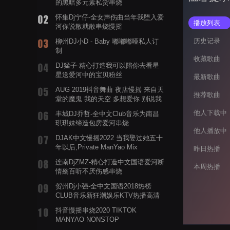
的黑暗多元素私货串烧
怀集Dj宁仔-全女声伤曲当年我堕入爱
播放列表
河你说散就散串烧慢摇
历史记录
柳州DJ小D - Baby 嘟嘟嘟哑私人订
制
收藏歌曲
DJ猛子-精心打造我可以陪你去看星
星送爱河中的宝贝粉丝
最新歌曲
AUG 2019抖音舞曲 夜店慢摇 来自天
推荐歌曲
堂的魔鬼 我的天空 多想爱你 别说我
的眼泪你无所谓 渡我不渡她
他人下载中
丰城DJ乔哲-全中文Club音乐为南昌
琪琪妹缔造包房爱河串烧
他人播放中
DJAK中文慢摇2022 当我娶过她五十
年以后,Private ManYao Mix
昨日热播
连南DjZMZ-精心打造中文国语爱河断
本周热播
情殇百听不厌伤感串烧
贺州Dj小强-全中文国语2018热榜
CLUB音乐新狂潮娱乐KTV热播高清
系列串烧
抖音慢摇串烧2020 TIKTOK
MANYAO NONSTOP
POWERMIXFOR_ADRIANNE飞鸟和