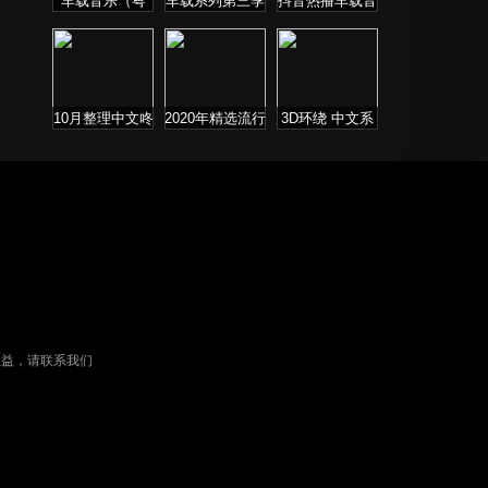
车载音乐（粤
车载系列第三季
抖音热播车载音
语）
乐
10月整理中文咚
2020年精选流行
3D环绕 中文系
鼓 ProgHouse
音乐连板歌曲
列
权益，请联系我们