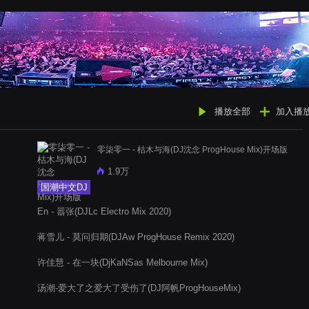
播放全部
加入播
零柒零一 - 枯木与海(DJ沈念 ProgHouse Mix)开场版
1.9万
国潮中文DJ
En - 嚣张(DJLc Electro Mix 2020)
蒋雪儿 - 莫问归期(DJAw ProgHouse Remix 2020)
许佳慧 - 在一块(DjKaNSas Melbourne Mix)
汤潮-爱大了之爱大了受伤了(DJ阿帆ProgHouseMix)