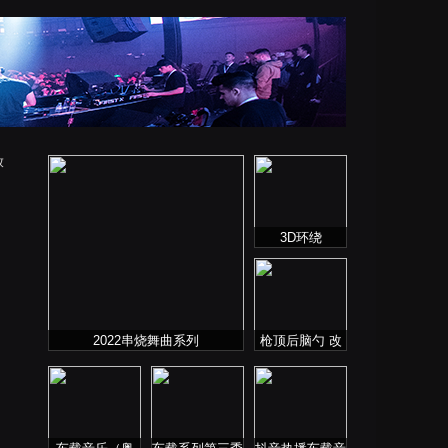
放
3D环绕
2022串烧舞曲系列
枪顶后脑勺 改
摇还得摇