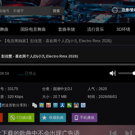
注册
/
登
搜索
业舞曲
国际电音舞曲
套曲串烧
流行音乐
3D环绕
>
【电音阁独家】彭佳慧 - 喜欢两个人(Dj小九 Electro Rmx 2026)
慧 - 喜欢两个人(Dj小九 Electro Rmx 2026)
已停止
 08:59
号：33175
分类：国潮中文DJ
人气：2620
质：320 Kbps
大小：20.7 MB
时间：2026/06/01
把这首歌分享到：
CD或U盘
收藏歌曲
手机播放
:下载的歌曲中不会出现广告语