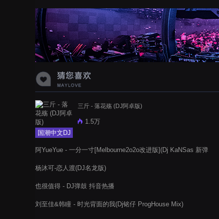
蝉爸爸妈妈爱存在夏天的风是想你的
声音啊
三斤 - 落花殇 (DJ阿卓版)
1.5万
国潮中文DJ
阿YueYue - 一分一寸[Melbourne2o2o改进版](Dj KaNSas 新弹
跳Melbourne Bounce Mash Up B
杨沐可-恋人渡(DJ名龙版)
也很值得 - DJ弹鼓 抖音热播
刘至佳&韩瞳 - 时光背面的我(Dj铭仔 ProgHouse Mix)