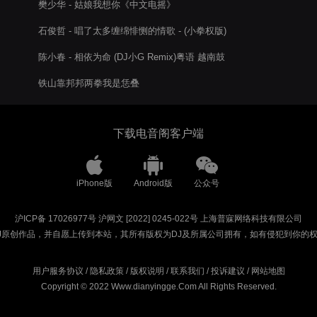
樊少华 - 姑娘我想你《中文电摇》
石俊哲 - 唱了太多缠绵悱恻的情歌 - (小拳权版)
陈小春 - 相依为命 (DJ小G Remix)粤语 越南鼓
铁山靠邦邦两拳我是恁叠
下载电音阁客户端
iPhone版
Android版
公众号
沪ICP备 17026977号
沪网文 [2022] 0245-022号
上海普寐网络科技有限公司
J原创作品，并自愿上传到本站，其所有版权为DJ及所属公司拥有，如有侵犯到你的
用户服务协议
/
隐私政策
/
版权说明
/
联系我们
/
投诉建议
/
网站地图
Copyright © 2022 Www.dianyingge.Com All Rights Reserved.