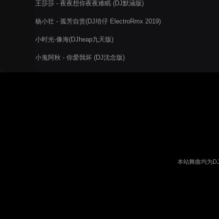
王莎莎 - 夜夜想你夜夜难眠 (DJ默涵版)
杨小壮 - 孤芳自赏(DJ培仔 ElectroRmx 2019)
小时光-像海(DJheap九天版)
小鬼阿秋 - 你爱我坏 (DJ沈念版)
本站舞曲均为D