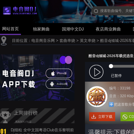
网站首页
独家舞曲
国潮中文DJ
夜店商业舞曲
目前位置：
电音阁音乐网
>
套曲串烧
>
英文串烧
>
酷音dj倾城-202
酷音dj倾城-2026车载优选
已暂停
编号：33198
音质：320 Kbp
把这首歌分
上周排行榜
立即下载
C
Dj细粒 全中文国粤语Club音乐黎明前
温馨提示:下载