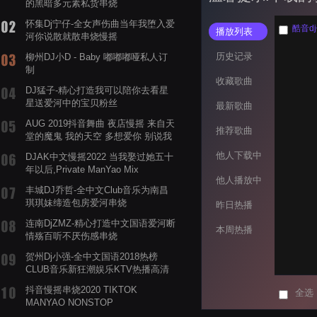
的黑暗多元素私货串烧
怀集Dj宁仔-全女声伤曲当年我堕入爱
播放列表
河你说散就散串烧慢摇
历史记录
柳州DJ小D - Baby 嘟嘟嘟哑私人订
制
收藏歌曲
DJ猛子-精心打造我可以陪你去看星
星送爱河中的宝贝粉丝
最新歌曲
AUG 2019抖音舞曲 夜店慢摇 来自天
推荐歌曲
堂的魔鬼 我的天空 多想爱你 别说我
的眼泪你无所谓 渡我不渡她
他人下载中
DJAK中文慢摇2022 当我娶过她五十
年以后,Private ManYao Mix
他人播放中
丰城DJ乔哲-全中文Club音乐为南昌
琪琪妹缔造包房爱河串烧
昨日热播
连南DjZMZ-精心打造中文国语爱河断
本周热播
情殇百听不厌伤感串烧
贺州Dj小强-全中文国语2018热榜
CLUB音乐新狂潮娱乐KTV热播高清
系列串烧
抖音慢摇串烧2020 TIKTOK
全选
MANYAO NONSTOP
POWERMIXFOR_ADRIANNE飞鸟和