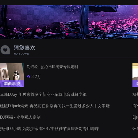
蝉爸爸妈妈爱存在夏天的风是想你的
声音啊
Dj细粒 - 热心市民阿豪专属定制
3.2万
套曲串烧
赤峰DJay冉 独家首发全新商业车载电音跳舞专辑
柳
建瓯DJjack炳烯-再见前任你别再问我一生爱过多少人中文串烧
D
DJ阿福 - 小刚私人定制
D
抚州DJ小戴-为苏少谛造2017中秋佳节喜庆派对专用嗨碟
怀