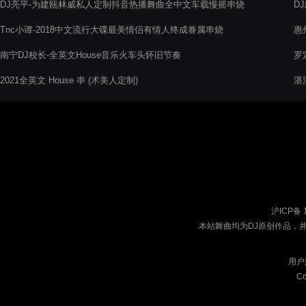
DJ亮平-为建瓯林威私人定制抖音热播舞曲全中文车载慢摇串烧
D
Tnc小谭-2018中文流行大碟最美情侣有情人终成眷属串烧
惠
南宁DJ校长-全英文House音乐火车头怀旧节奏
罗
电
2021全英文 House 串 (术美人定制)
湛
音
沪ICP备 
本站舞曲均为DJ原创作品，
用户
Co