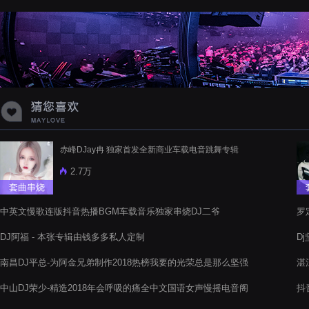
蝉爸爸妈妈爱存在夏天的风是想你的
声音啊
赤峰DJay冉 独家首发全新商业车载电音跳舞专辑
2.7万
套曲串烧
中英文慢歌连版抖音热播BGM车载音乐独家串烧DJ二爷
罗
Th
DJ阿福 - 本张专辑由钱多多私人定制
D
南昌DJ平总-为阿金兄弟制作2018热榜我要的光荣总是那么坚强
湛
全中文串烧
中山DJ荣少-精造2018年会呼吸的痛全中文国语女声慢摇电音阁
抖
串烧