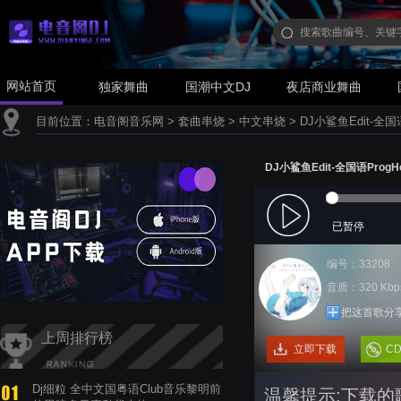
网站首页
独家舞曲
国潮中文DJ
夜店商业舞曲
目前位置：
电音阁音乐网
>
套曲串烧
>
中文串烧
>
DJ小鲨鱼Edit-全
DJ小鲨鱼Edit-全国语Pro
已暂停
编号：33208
音质：320 Kbp
把这首歌分
上周排行榜
立即下载
C
Dj细粒 全中文国粤语Club音乐黎明前
温馨提示:下载