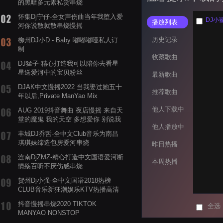
的黑暗多元素私货串烧
怀集Dj宁仔-全女声伤曲当年我堕入爱
DJ小
播放列表
河你说散就散串烧慢摇
历史记录
柳州DJ小D - Baby 嘟嘟嘟哑私人订
制
收藏歌曲
DJ猛子-精心打造我可以陪你去看星
星送爱河中的宝贝粉丝
最新歌曲
DJAK中文慢摇2022 当我娶过她五十
推荐歌曲
年以后,Private ManYao Mix
他人下载中
AUG 2019抖音舞曲 夜店慢摇 来自天
堂的魔鬼 我的天空 多想爱你 别说我
他人播放中
的眼泪你无所谓 渡我不渡她
丰城DJ乔哲-全中文Club音乐为南昌
琪琪妹缔造包房爱河串烧
昨日热播
连南DjZMZ-精心打造中文国语爱河断
本周热播
情殇百听不厌伤感串烧
贺州Dj小强-全中文国语2018热榜
CLUB音乐新狂潮娱乐KTV热播高清
系列串烧
抖音慢摇串烧2020 TIKTOK
全选
MANYAO NONSTOP
POWERMIXFOR_ADRIANNE飞鸟和