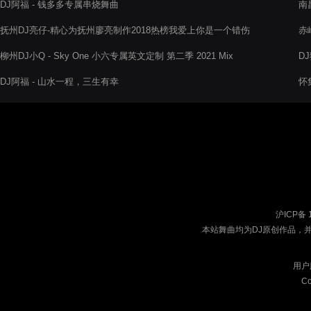
DJ阿福 - 钱多多专属串烧舞曲
南
代
抚州DJ亮仔-精心为抚州廖亮制作2018热榜我爱上你是一个错伤
赤
感慢摇专辑
柳州DJ小Q - Sky One 小六专属英文定制 第二季 2021 Mix
D
DJ阿福 - 山水一程，三生有幸
怀
沪ICP备 
本站舞曲均为DJ原创作品，
用户
Co