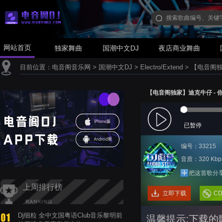
网站首页
独家舞曲
国潮中文DJ
夜店商业舞曲
目前位置：
电音阁音乐网
>
国潮中文DJ
>
Electro/Extend
>
【电音阁独家
【电音阁独家】迪克牛仔 - 你知道
已暂停
编号：33215
音质：320 Kbp
把这首歌分
上周排行榜
立即下载
C
Dj细粒 全中文国粤语Club音乐黎明前
温馨提示:下载