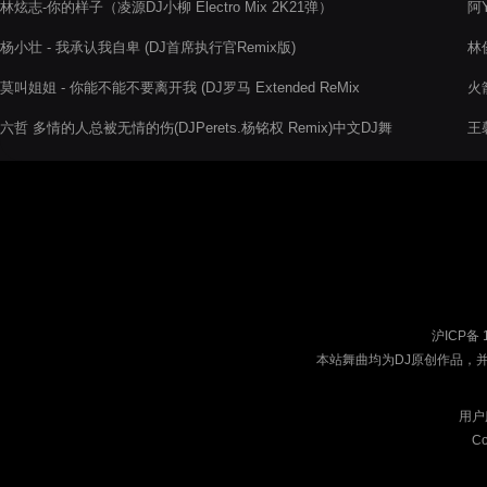
林炫志-你的样子（凌源DJ小柳 Electro Mix 2K21弹）
阿Y
跳M
杨小壮 - 我承认我自卑 (DJ首席执行官Remix版)
林俊
莫叫姐姐 - 你能不能不要离开我 (DJ罗马 Extended ReMix
火
2K21)
六哲 多情的人总被无情的伤(DJPerets.杨铭权 Remix)中文DJ舞
王
曲
沪ICP备 
本站舞曲均为DJ原创作品，
用户
Co