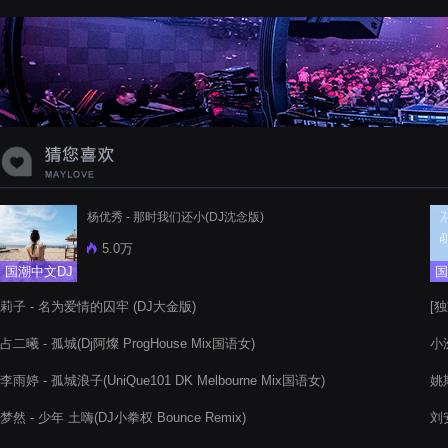
蝉爸爸妈妈爱存在夏天的风是想你的
声音啊
杨优秀 - 那时我们还小(DJ沈念版)
5.0万
国潮中文DJ
国
莉子 - 名为爱情的囚牢 (DJ大金版)
[独
占二曦 - 孤城(Dj阿燦 ProgHouse Mix国语女)
小洲
李雨婷 - 孤城浪子(UniQue101 DK Melbourne Mix国语女)
姚斯
梦然 - 少年 土嗨(DJ小拳权 Bounce Remix)
刘安