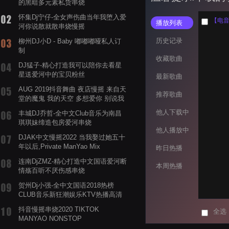
的黑暗多元素私货串烧
怀集Dj宁仔-全女声伤曲当年我堕入爱
播放列表
河你说散就散串烧慢摇
历史记录
柳州DJ小D - Baby 嘟嘟嘟哑私人订
制
收藏歌曲
DJ猛子-精心打造我可以陪你去看星
星送爱河中的宝贝粉丝
最新歌曲
AUG 2019抖音舞曲 夜店慢摇 来自天
推荐歌曲
堂的魔鬼 我的天空 多想爱你 别说我
的眼泪你无所谓 渡我不渡她
他人下载中
丰城DJ乔哲-全中文Club音乐为南昌
琪琪妹缔造包房爱河串烧
他人播放中
DJAK中文慢摇2022 当我娶过她五十
年以后,Private ManYao Mix
昨日热播
连南DjZMZ-精心打造中文国语爱河断
本周热播
情殇百听不厌伤感串烧
贺州Dj小强-全中文国语2018热榜
CLUB音乐新狂潮娱乐KTV热播高清
系列串烧
抖音慢摇串烧2020 TIKTOK
全选
MANYAO NONSTOP
POWERMIXFOR_ADRIANNE飞鸟和