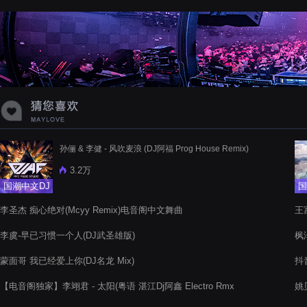
孙俪 & 李健 - 风吹麦浪 (DJ阿福 Prog House Remix)
3.2万
国潮中文DJ
国
李圣杰 痴心绝对(Mcyy Remix)电音阁中文舞曲
王富
李虞-早已习惯一个人(DJ武圣雄版)
枫
蒙面哥 我已经爱上你(DJ名龙 Mix)
抖
【电音阁独家】李翊君 - 太阳(粤语 湛江Dj阿鑫 Electro Rmx
姚贝
2022)