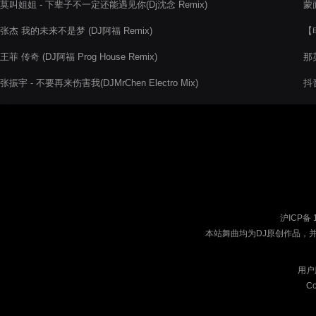
莫叫姐姐 - 下辈子不一定还能遇见你(Dj沈念 Remix)
蒙
张杰 我的未来不是梦 (DJ阿福 Remix)
【电
王菲 传奇 (DJ阿福 Prog House Remix)
那英
张振宇 - 不要再来伤害我(DJMrChen Electro Mix)
抖音
沪ICP备 
本站舞曲均为DJ原创作品，
用户
Co