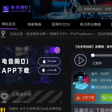
网站首页
独家舞曲
国潮中文DJ
夜店商业舞曲
目前位置：
电音阁音乐网
>
国潮中文DJ
>
FK/ProgHouse
>
【电音阁独家】
【电音阁独家】谢霆锋 - 黄种人(D
已暂停
编号：33292
音质：320 Kbp
把这首歌分
上周排行榜
立即下载
C
Dj细粒 全中文国粤语Club音乐黎明前
温馨提示:下载