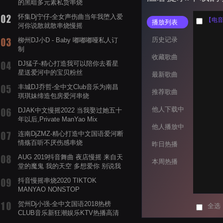
的黑暗多元素私货串烧
怀集Dj宁仔-全女声伤曲当年我堕入爱
【电音阁
播放列表
河你说散就散串烧慢摇
历史记录
柳州DJ小D - Baby 嘟嘟嘟哑私人订
制
收藏歌曲
DJ猛子-精心打造我可以陪你去看星
星送爱河中的宝贝粉丝
最新歌曲
丰城DJ乔哲-全中文Club音乐为南昌
推荐歌曲
琪琪妹缔造包房爱河串烧
他人下载中
DJAK中文慢摇2022 当我娶过她五十
年以后,Private ManYao Mix
他人播放中
连南DjZMZ-精心打造中文国语爱河断
情殇百听不厌伤感串烧
昨日热播
AUG 2019抖音舞曲 夜店慢摇 来自天
本周热播
堂的魔鬼 我的天空 多想爱你 别说我
的眼泪你无所谓 渡我不渡她
抖音慢摇串烧2020 TIKTOK
MANYAO NONSTOP
POWERMIXFOR_ADRIANNE飞鸟和
贺州Dj小强-全中文国语2018热榜
全选
蝉爸爸妈妈爱存在夏天的风是想你的
CLUB音乐新狂潮娱乐KTV热播高清
声音啊
系列串烧