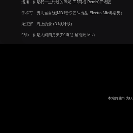
潘旭 - 你是我一生错过的风景 (DJ阿福 Remix)开场版
子祥哥 - 男儿当自强(MDJ音乐团队出品 Electro Mix粤语男）
龙江辉 - 肩上的云 (DJ枫叶版)
邵帅 - 你是人间四月天(DJ啊朋 越南鼓 Mix)
本站舞曲均为D