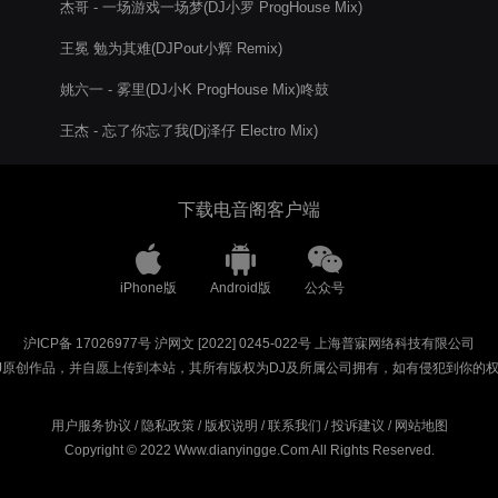
杰哥 - 一场游戏一场梦(DJ小罗 ProgHouse Mix)
王冕 勉为其难(DJPout小辉 Remix)
姚六一 - 雾里(DJ小K ProgHouse Mix)咚鼓
王杰 - 忘了你忘了我(Dj泽仔 Electro Mix)
下载电音阁客户端
iPhone版
Android版
公众号
沪ICP备 17026977号
沪网文 [2022] 0245-022号
上海普寐网络科技有限公司
J原创作品，并自愿上传到本站，其所有版权为DJ及所属公司拥有，如有侵犯到你的
用户服务协议
/
隐私政策
/
版权说明
/
联系我们
/
投诉建议
/
网站地图
Copyright © 2022 Www.dianyingge.Com All Rights Reserved.