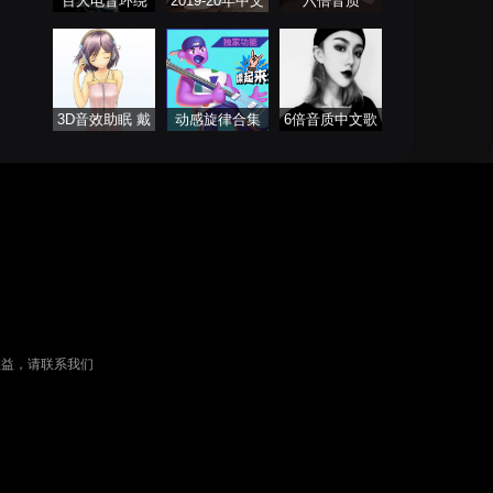
百大电音环绕
2019-20年中文
六倍音质
车载专属
DJ舞曲
3D音效助眠 戴
动感旋律合集
6倍音质中文歌
上耳机聆听
曲
权益，请联系我们