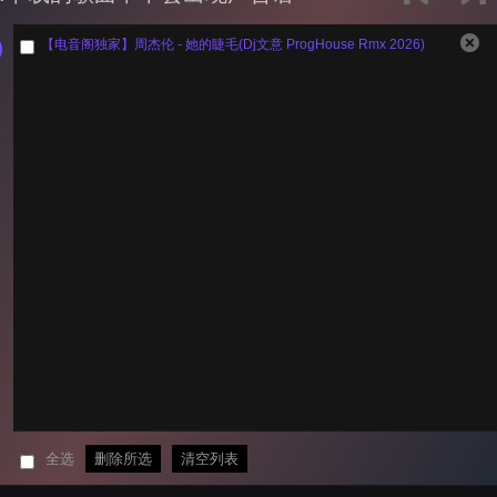
【电音阁独家】周杰伦 - 她的睫毛(Dj文意 ProgHouse Rmx 2026)
全选
删除所选
清空列表