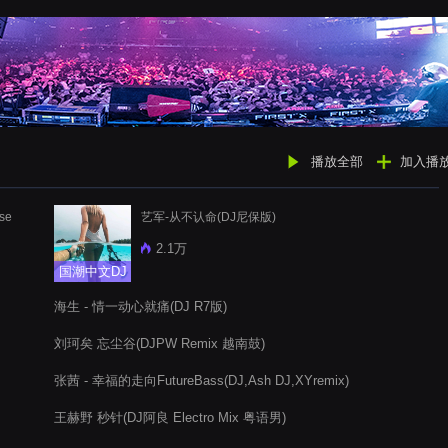
播放全部
加入播
se
艺军-从不认命(DJ尼保版)
2.1万
国潮中文DJ
海生 - 情一动心就痛(DJ R7版)
刘珂矣 忘尘谷(DJPW Remix 越南鼓)
张茜 - 幸福的走向FutureBass(DJ,Ash DJ,XYremix)
王赫野 秒针(DJ阿良 Electro Mix 粤语男)