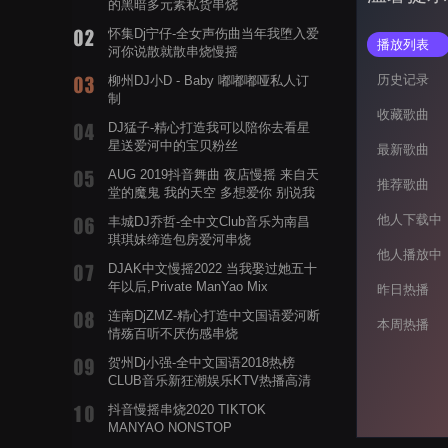
的黑暗多元素私货串烧
怀集Dj宁仔-全女声伤曲当年我堕入爱
播放列表
河你说散就散串烧慢摇
历史记录
柳州DJ小D - Baby 嘟嘟嘟哑私人订
制
收藏歌曲
DJ猛子-精心打造我可以陪你去看星
星送爱河中的宝贝粉丝
最新歌曲
AUG 2019抖音舞曲 夜店慢摇 来自天
推荐歌曲
堂的魔鬼 我的天空 多想爱你 别说我
的眼泪你无所谓 渡我不渡她
他人下载中
丰城DJ乔哲-全中文Club音乐为南昌
琪琪妹缔造包房爱河串烧
他人播放中
DJAK中文慢摇2022 当我娶过她五十
年以后,Private ManYao Mix
昨日热播
连南DjZMZ-精心打造中文国语爱河断
本周热播
情殇百听不厌伤感串烧
贺州Dj小强-全中文国语2018热榜
CLUB音乐新狂潮娱乐KTV热播高清
系列串烧
抖音慢摇串烧2020 TIKTOK
MANYAO NONSTOP
POWERMIXFOR_ADRIANNE飞鸟和