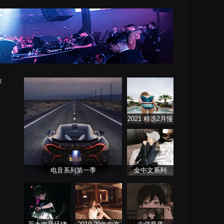
放
2021 精选2月慢
歌连版音乐串烧
电音系列第一季
全中文系列
FutureBass版