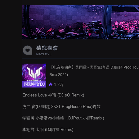
蝉爸爸妈妈爱存在夏天的风是想你的
声音啊
【电音阁独家】吴雨霏 - 吴哥窟(粤语 DJ庸仔 ProgHou
Rmx 2022)
国潮中文DJ
1.2万
Endless Love 神话 (DJ sO Remix)
虎二-窗(DJ刘超 2K21 ProgHouse Rmx)咚鼓
学猫叫 小潘潘vs小峰峰（DJPout.小辉Remix）
李翊君 太阳 (DJ阿福 Remix)