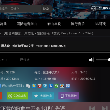
注册
/
登
搜索
业舞曲
国际电音舞曲
套曲串烧
流行音乐
3D环绕
>
【电音阁独家】周杰伦 - 她的睫毛(Dj文意 ProgHouse Rmx 2026)
伦 - 她的睫毛(Dj文意 ProgHouse Rmx 2026)
已停止
 07:14
号：33329
分类：国潮中文DJ
人气：3445
质：320 Kbps
大小：16.69 MB
时间：2026/06/11
把这首歌分享到：
CD或U盘
收藏歌曲
手机播放
:下载的歌曲中不会出现广告语