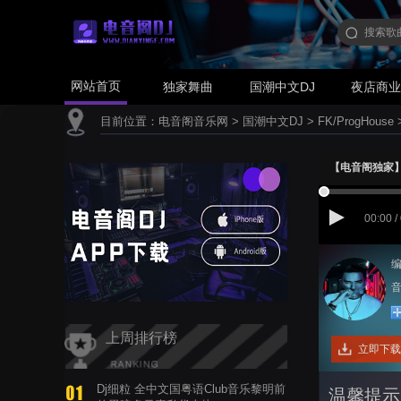
网站首页
独家舞曲
国潮中文DJ
夜店商
目前位置：
电音阁音乐网
>
国潮中文DJ
>
FK/ProgHouse
【电音阁独家】周杰
00:00 /
编
音
上周排行榜
立即下载
Dj细粒 全中文国粤语Club音乐黎明前
温馨提示