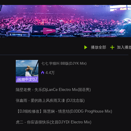
播放全部
加入播
七七 学猫叫 BB版(DJYK Mix)
4.4万
国潮中文DJ
隔壁老樊 - 失乐(DjLanCe Electro Mix国语男)
张鑫雨 - 爱的路上风疾雨又凄 (DJ沈念版)
【DJ细粒修改】陈慧娴 - 情意结(DJDDG ProgHouse Mix)
虎二 - 你应该很快乐(文昌DJYDI Electro Mix)