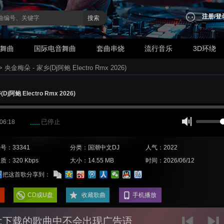
注册
/
登
搜索
业舞曲
国际电音舞曲
套曲串烧
流行音乐
3D环绕
>
央金梅朵 - 家乡(Dj阿鲍 Electro Rmx 2026)
j阿鲍 Electro Rmx 2026)
已停止
 06:18
号：33341
分类：国潮中文DJ
人气：2022
质：320 Kbps
大小：14.55 MB
时间：2026/06/12
把这首歌分享到：
CD或U盘
收藏歌曲
手机播放
:下载的歌曲中不会出现广告语