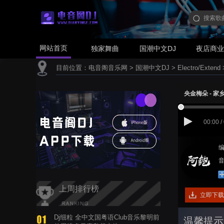
网站首页
独家舞曲
国潮中文DJ
夜店商
目前位置：
电音阁音乐网
>
国潮中文DJ
>
Electro/Extend
央金梅朵 - 家乡(D
00:00 /
编
音
上周排行榜
立即下载
Dj细粒 全中文国粤语Club音乐黎明前
温馨提示