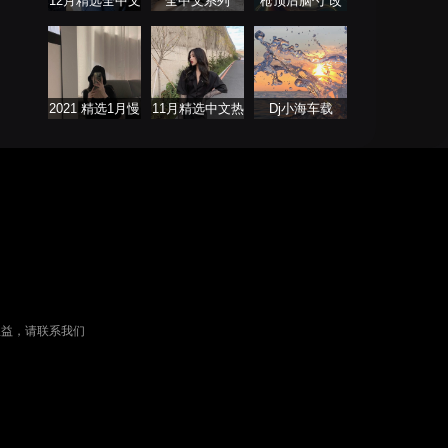
12月精选全中文
全中文系列
枪顶后脑勺 改
DJ舞曲系列
FutureBass版
摇还得摇
2021 精选1月慢
11月精选中文热
Dj小海车载
歌连版音乐串烧
播歌曲合集
权益，请联系我们