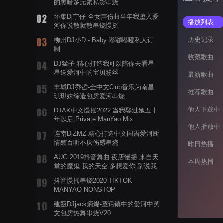
的黑暗多元素私货串烧
怀集Dj宁仔-全女声伤曲当年我堕入爱
播放列表
河你说散就散串烧慢摇
历史记录
柳州DJ小D - Baby 嘟嘟嘟哑私人订
制
收藏歌曲
DJ猛子-精心打造我可以陪你去看星
星送爱河中的宝贝粉丝
最新歌曲
丰城DJ乔哲-全中文Club音乐为南昌
推荐歌曲
琪琪妹缔造包房爱河串烧
他人下载中
DJAK中文慢摇2022 当我娶过她五十
年以后,Private ManYao Mix
他人播放中
连南DjZMZ-精心打造中文国语爱河断
情殇百听不厌伤感串烧
昨日热播
AUG 2019抖音舞曲 夜店慢摇 来自天
本周热播
堂的魔鬼 我的天空 多想爱你 别说我
的眼泪你无所谓 渡我不渡她
抖音慢摇串烧2020 TIKTOK
MANYAO NONSTOP
POWERMIXFOR_ADRIANNE飞鸟和
建瓯DJjack炳烯-童话镇中的爱河中英
蝉爸爸妈妈爱存在夏天的风是想你的
文包房热舞串烧V20
声音啊