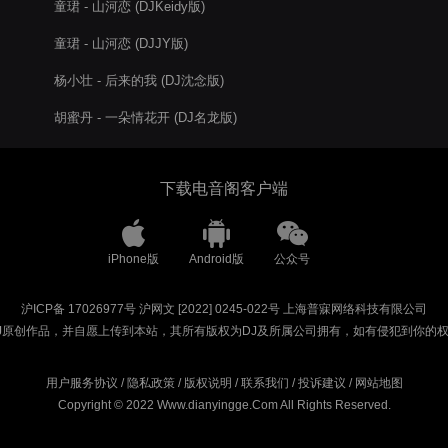
童珺 - 山河恋 (DJKeidy版)
童珺 - 山河恋 (DJJY版)
杨小壮 - 后来的我 (DJ沈念版)
胡蜜丹 - 一朵情花开 (DJ名龙版)
下载电音阁客户端
iPhone版
Android版
公众号
沪ICP备 17026977号
沪网文 [2022] 0245-022号
上海普寐网络科技有限公司
J原创作品，并自愿上传到本站，其所有版权为DJ及所属公司拥有，如有侵犯到你的
用户服务协议
/
隐私政策
/
版权说明
/
联系我们
/
投诉建议
/
网站地图
Copyright © 2022 Www.dianyingge.Com All Rights Reserved.