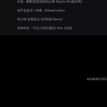
许嵩 - 断桥残雪(凌源Dj小柳 Electro Mix国语男)
放手也是另一种爱（Ailward remix）
郑少秋 笑看风云 (DJ阿福 Remix)
海来阿木 - 不过人间(DJ辉总 Rmx 2020)
本站舞曲均为D