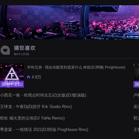
蝉爸爸妈妈爱存在夏天的风是想你的
声音啊
半吨兄弟 - 我在你眼里到底算什么 咚鼓(DJ阿帆 ProgHouse)
4.9万
国潮中文DJ
国
小西瓜一枚 - 给我点时间去忘记(女版)(DJ默涵版)
卢
王绎龙 - 午夜Dj(Dj贺仔 Krk Studio Rmx)
吴
郁欢 烟火里的尘埃(DJ YaHa Remix)
郭
季彦霖 - 一纸情话 2021(DJ阿福 ProgHouse Rmx)
王