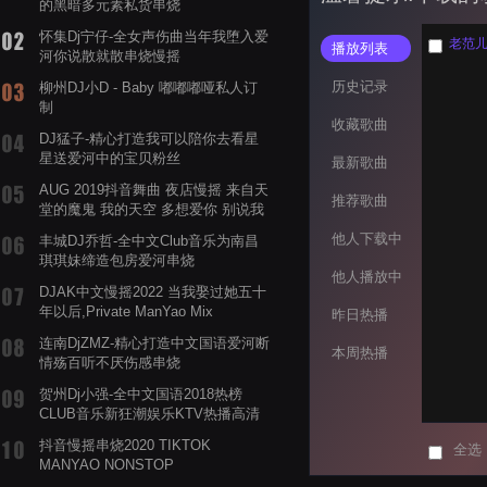
的黑暗多元素私货串烧
怀集Dj宁仔-全女声伤曲当年我堕入爱
老范儿 
播放列表
河你说散就散串烧慢摇
历史记录
柳州DJ小D - Baby 嘟嘟嘟哑私人订
制
收藏歌曲
DJ猛子-精心打造我可以陪你去看星
星送爱河中的宝贝粉丝
最新歌曲
AUG 2019抖音舞曲 夜店慢摇 来自天
推荐歌曲
堂的魔鬼 我的天空 多想爱你 别说我
的眼泪你无所谓 渡我不渡她
他人下载中
丰城DJ乔哲-全中文Club音乐为南昌
琪琪妹缔造包房爱河串烧
他人播放中
DJAK中文慢摇2022 当我娶过她五十
年以后,Private ManYao Mix
昨日热播
连南DjZMZ-精心打造中文国语爱河断
本周热播
情殇百听不厌伤感串烧
贺州Dj小强-全中文国语2018热榜
CLUB音乐新狂潮娱乐KTV热播高清
系列串烧
抖音慢摇串烧2020 TIKTOK
全选
MANYAO NONSTOP
POWERMIXFOR_ADRIANNE飞鸟和