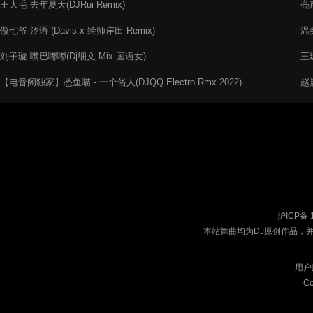
王大毛 去年夏天(DJRui Remix)
亮声
傲七爷 汐语 (Davis.x 绘师岸田 Remix)
温奕
刘子璇 嘴巴嘟嘟(Dj细文 Mix 国语女)
王建
【电音阁独家】怂鱼喵 - 一个俗人(DJQQ Electro Rmx 2022)
赵
沪ICP备 
本站舞曲均为DJ原创作品，
用户
Co