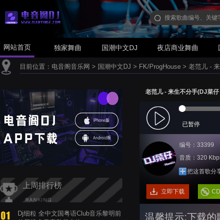
网站首页
独家舞曲
国潮中文DJ
夜店商业舞曲
目前位置：
电音阁音乐网
>
国潮中文DJ
>
FK/ProgHouse
>
老范儿 - 来
老范儿 - 来生不分手(DJ菜仔 Pr
已暂停
编号：33399
音质：320 Kbp
把这首歌分
上周排行榜
立即下载
C
Dj细粒 全中文国粤语Club音乐黎明前
温馨提示:下载