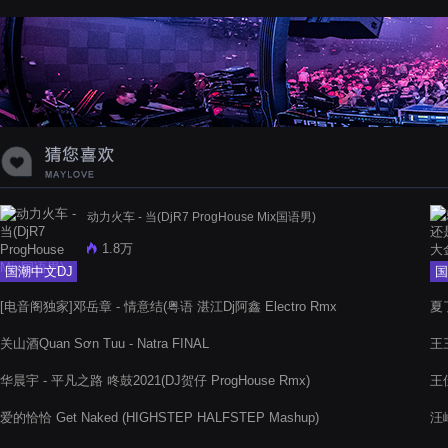
蝉爸爸妈妈爱存在夏天的风是想你的
声音啊
动力火车 - 当(DjR7 ProgHouse Mix国语男)
1.8万
国潮中文DJ
国
[电音阁独家]邓岳章 - 情意结(粤语 湛江Dj阿鑫 Electro Rmx
夏了
2022)
关山酒Quan Sơn Tuu - Natra FINAL
王
华晨宇 - 平凡之路 咚鼓2021(DJ贺仔 ProgHouse Rmx)
王佳
爱的恰恰 Get Naked (HIGHSTEP HALFSTEP Mashup)
汪峰