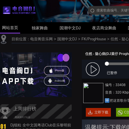
网站首页
独家舞曲
国潮中文DJ
夜店商业舞曲
目前位置：
电音阁音乐网
>
国潮中文DJ
>
FK/ProgHouse
>
任然 - 疑心病
任然 - 疑心病(DJ菜仔 Progho
已暂停
编号：33408
音质：320 Kbp
把这首歌分
上周排行榜
立即下载
C
Dj细粒 全中文国粤语Club音乐黎明前
温馨提示:下载