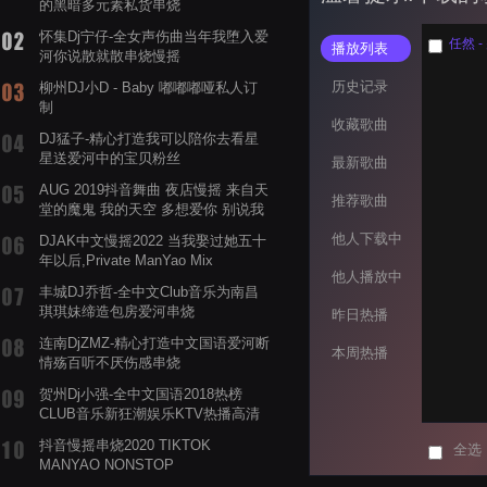
的黑暗多元素私货串烧
怀集Dj宁仔-全女声伤曲当年我堕入爱
任然 -
播放列表
河你说散就散串烧慢摇
历史记录
柳州DJ小D - Baby 嘟嘟嘟哑私人订
制
收藏歌曲
DJ猛子-精心打造我可以陪你去看星
星送爱河中的宝贝粉丝
最新歌曲
AUG 2019抖音舞曲 夜店慢摇 来自天
推荐歌曲
堂的魔鬼 我的天空 多想爱你 别说我
的眼泪你无所谓 渡我不渡她
他人下载中
DJAK中文慢摇2022 当我娶过她五十
年以后,Private ManYao Mix
他人播放中
丰城DJ乔哲-全中文Club音乐为南昌
琪琪妹缔造包房爱河串烧
昨日热播
连南DjZMZ-精心打造中文国语爱河断
本周热播
情殇百听不厌伤感串烧
贺州Dj小强-全中文国语2018热榜
CLUB音乐新狂潮娱乐KTV热播高清
系列串烧
抖音慢摇串烧2020 TIKTOK
全选
MANYAO NONSTOP
POWERMIXFOR_ADRIANNE飞鸟和