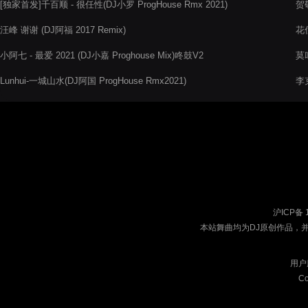
[独家首发]千百顺 - 很任性(DJ小罗 ProgHouse Rmx 2021)
贺敬
汪峰 谢谢 (DJ阿福 2017 Remix)
花僮
小阿七 - 最爱 2021 (DJ小嘉 Proghouse Mix)咚鼓V2
莫
Lunhui-一城山水(DJ阿国 ProgHouse Rmx2021)
李克
沪ICP备 
本站舞曲均为DJ原创作品，
用户
Co