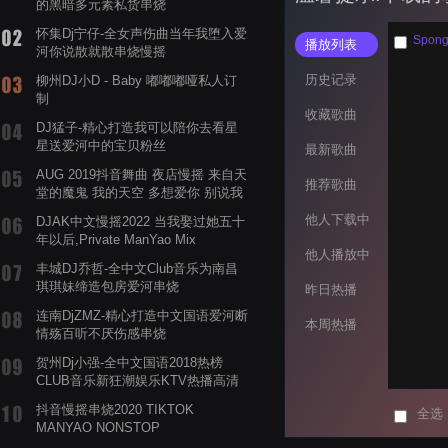
的黑暗多元素私货串烧
怀集Dj宁仔-全女声伤曲当年我堕入爱
Spong
播放列表
河你说散就散串烧慢摇
历史记录
柳州DJ小D - Baby 嘟嘟嘟哑私人订
制
收藏歌曲
DJ猛子-精心打造我可以陪你去看星
星送爱河中的宝贝粉丝
最新歌曲
AUG 2019抖音舞曲 夜店慢摇 来自天
推荐歌曲
堂的魔鬼 我的天空 多想爱你 别说我
的眼泪你无所谓 渡我不渡她
他人下载中
DJAK中文慢摇2022 当我娶过她五十
年以后,Private ManYao Mix
他人播放中
丰城DJ乔哲-全中文Club音乐为南昌
琪琪妹缔造包房爱河串烧
昨日热播
连南DjZMZ-精心打造中文国语爱河断
本周热播
情殇百听不厌伤感串烧
贺州Dj小强-全中文国语2018热榜
CLUB音乐新狂潮娱乐KTV热播高清
系列串烧
抖音慢摇串烧2020 TIKTOK
全选
MANYAO NONSTOP
POWERMIXFOR_ADRIANNE飞鸟和