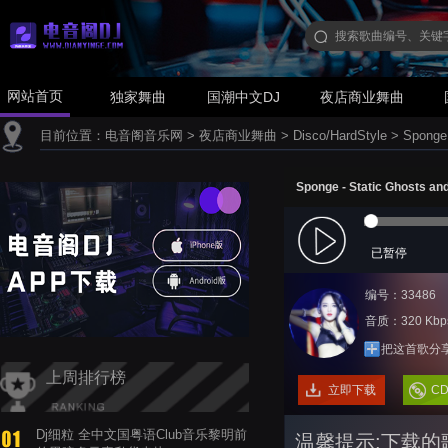
网站首页
独家舞曲
国潮中文DJ
夜店商业舞曲
目前位置：
电音阁音乐网
>
夜店商业舞曲
>
Disco/HardStyle
>
Sponge
Sponge - Static Ghosts 
已暂停
编号：33486
音质：320 Kbp
把这首歌分
上周排行榜
立即下载
C
Dj细粒 全中文国粤语Club音乐黎明前
温馨提示:下载