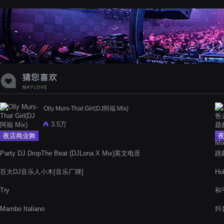
蝉爸爸妈妈爱存在夏天的风是想你的
声音啊
Olly Murs-That Girl(DJ阿福 Mix)
3.5万
夜店商业舞
曲
Party DJ DropThe Beat (DJLona.X Mix)英文电音
跳舞
百大DJ音乐人小木[音乐厂牌]
Ho
Try
和
Mambo Italiano
抖音