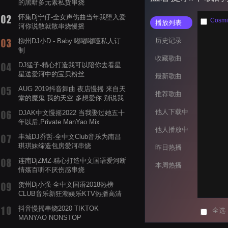
的黑暗多元素私货串烧
怀集Dj宁仔-全女声伤曲当年我堕入爱
Cosm
播放列表
河你说散就散串烧慢摇
历史记录
柳州DJ小D - Baby 嘟嘟嘟哑私人订
制
收藏歌曲
DJ猛子-精心打造我可以陪你去看星
星送爱河中的宝贝粉丝
最新歌曲
AUG 2019抖音舞曲 夜店慢摇 来自天
推荐歌曲
堂的魔鬼 我的天空 多想爱你 别说我
的眼泪你无所谓 渡我不渡她
他人下载中
DJAK中文慢摇2022 当我娶过她五十
年以后,Private ManYao Mix
他人播放中
丰城DJ乔哲-全中文Club音乐为南昌
琪琪妹缔造包房爱河串烧
昨日热播
连南DjZMZ-精心打造中文国语爱河断
本周热播
情殇百听不厌伤感串烧
贺州Dj小强-全中文国语2018热榜
CLUB音乐新狂潮娱乐KTV热播高清
系列串烧
抖音慢摇串烧2020 TIKTOK
全选
MANYAO NONSTOP
POWERMIXFOR_ADRIANNE飞鸟和