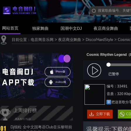
网站首页
独家舞曲
国潮中文DJ
夜店商业舞曲
目前位置：
电音阁音乐网
>
夜店商业舞曲
>
Disco/HardStyle
>
Cosmi
Cosmic Rhythm Legend
已暂停
编号：33491
音质：320 Kbp
把这首歌分
上周排行榜
立即下载
C
Dj细粒 全中文国粤语Club音乐黎明前
温馨提示:下载