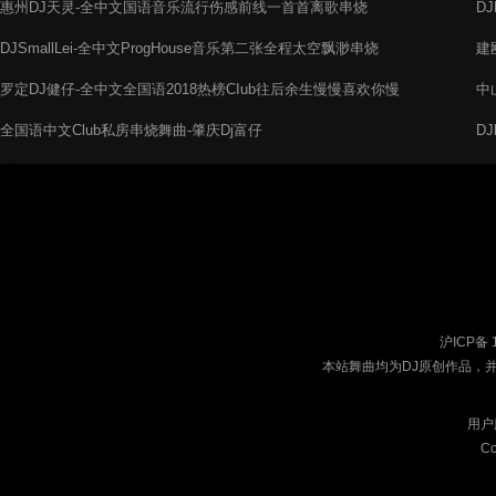
惠州DJ天灵-全中文国语音乐流行伤感前线一首首离歌串烧
D
摇
DJSmallLei-全中文ProgHouse音乐第二张全程太空飘渺串烧
建
罗定DJ健仔-全中文全国语2018热榜CIub往后余生慢慢喜欢你慢
中
摇舞曲串烧
全国语中文Club私房串烧舞曲-肇庆Dj富仔
D
沪ICP备 
本站舞曲均为DJ原创作品，
用户
Co