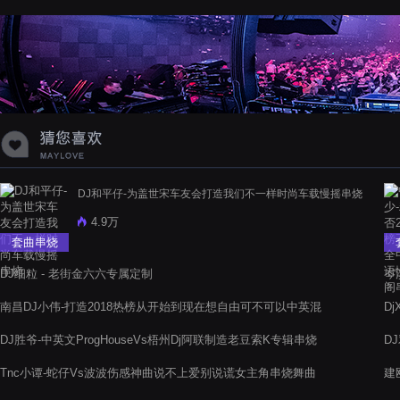
蝉爸爸妈妈爱存在夏天的风是想你的
声音啊
DJ和平仔-为盖世宋车友会打造我们不一样时尚车载慢摇串烧
4.9万
套曲串烧
DJ细粒 - 老街金六六专属定制
岑
南昌DJ小伟-打造2018热榜从开始到现在想自由可不可以中英混
D
搭节奏串烧
DJ胜爷-中英文ProgHouseVs梧州Dj阿联制造老豆索K专辑串烧
D
Tnc小谭-蛇仔Vs波波伤感神曲说不上爱别说谎女主角串烧舞曲
建