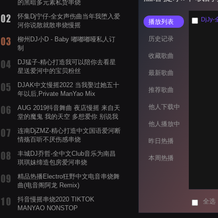
的黑暗多元素私货串烧
怀集Dj宁仔-全女声伤曲当年我堕入爱
DjJ
播放列表
河你说散就散串烧慢摇
历史记录
柳州DJ小D - Baby 嘟嘟嘟哑私人订
制
收藏歌曲
DJ猛子-精心打造我可以陪你去看星
星送爱河中的宝贝粉丝
最新歌曲
DJAK中文慢摇2022 当我娶过她五十
推荐歌曲
年以后,Private ManYao Mix
他人下载中
AUG 2019抖音舞曲 夜店慢摇 来自天
堂的魔鬼 我的天空 多想爱你 别说我
他人播放中
的眼泪你无所谓 渡我不渡她
连南DjZMZ-精心打造中文国语爱河断
情殇百听不厌伤感串烧
昨日热播
丰城DJ乔哲-全中文Club音乐为南昌
本周热播
琪琪妹缔造包房爱河串烧
精品热播Electro狂野中文电音串烧舞
曲(电音阁阿龙 Remix)
抖音慢摇串烧2020 TIKTOK
全选
MANYAO NONSTOP
POWERMIXFOR_ADRIANNE飞鸟和