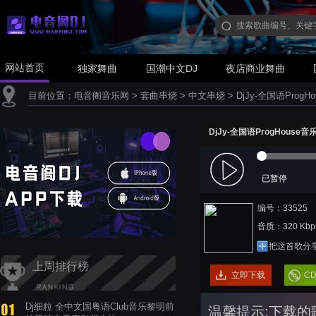
网站首页
独家舞曲
国潮中文DJ
夜店商业舞曲
目前位置：
电音阁音乐网
>
套曲串烧
>
中文串烧
>
DjJy-全国语Pro
DjJy-全国语ProgHous
已暂停
编号：33525
音质：320 Kbp
把这首歌分
上周排行榜
立即下载
C
Dj细粒 全中文国粤语Club音乐黎明前
温馨提示:下载