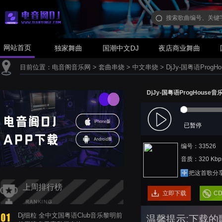
网站首页
独家舞曲
国潮中文DJ
夜店商业舞曲
目前位置：
电音阁音乐网
>
套曲串烧
>
中文串烧
>
DjJy-国粤语Pro
DjJy-国粤语ProgHou
已暂停
编号：33526
音质：320 Kbp
把这首歌分
上周排行榜
立即下载
C
Dj细粒 全中文国粤语Club音乐黎明前
温馨提示:下载