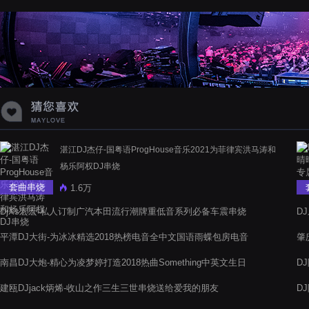
蝉爸爸妈妈爱存在夏天的风是想你的
声音啊
湛江DJ杰仔-国粤语ProgHouse音乐2021为菲律宾洪马涛和
杨乐阿权DJ串烧
套曲串烧
1.6万
DjXs宏宏-私人订制广汽本田流行潮牌重低音系列必备车震串烧
D
平潭DJ大街-为冰冰精选2018热榜电音全中文国语雨蝶包房电音
肇
阁嗨串送给松溪芋头
串
南昌DJ大炮-精心为凌梦婷打造2018热曲Something中英文生日
D
气氛电音阁舞曲串烧
建瓯DJjack炳烯-收山之作三生三世串烧送给爱我的朋友
D