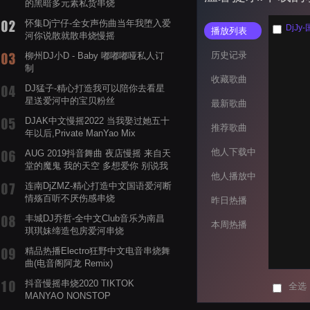
的黑暗多元素私货串烧
怀集Dj宁仔-全女声伤曲当年我堕入爱
DjJ
播放列表
河你说散就散串烧慢摇
历史记录
柳州DJ小D - Baby 嘟嘟嘟哑私人订
制
收藏歌曲
DJ猛子-精心打造我可以陪你去看星
星送爱河中的宝贝粉丝
最新歌曲
DJAK中文慢摇2022 当我娶过她五十
推荐歌曲
年以后,Private ManYao Mix
他人下载中
AUG 2019抖音舞曲 夜店慢摇 来自天
堂的魔鬼 我的天空 多想爱你 别说我
他人播放中
的眼泪你无所谓 渡我不渡她
连南DjZMZ-精心打造中文国语爱河断
情殇百听不厌伤感串烧
昨日热播
丰城DJ乔哲-全中文Club音乐为南昌
本周热播
琪琪妹缔造包房爱河串烧
精品热播Electro狂野中文电音串烧舞
曲(电音阁阿龙 Remix)
抖音慢摇串烧2020 TIKTOK
全选
MANYAO NONSTOP
POWERMIXFOR_ADRIANNE飞鸟和