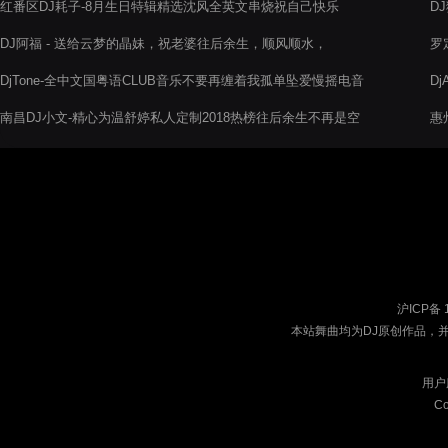
红番区DJ耗子-8月生日特辑精选沈风全英文串烧祝自己快乐
D
DJ阿福 - 送给云梦的晶妹，祝老婆往后余生，顺风顺水，
罗
摇
DjTone-全中文国粤语CLUB音乐不要再缠着我孤单坠爱慢摇电音
D
阁串烧
哥
南昌DJ小文-精心为温舒婷私人定制2018热榜往后余生不再是空
惠
空如也串烧
系
沪ICP备 
本站舞曲均为DJ原创作品，
用户
Co