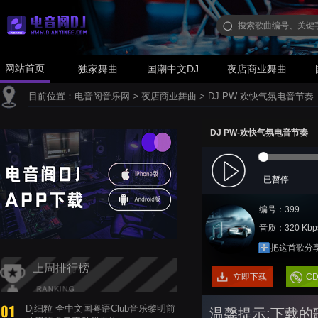
网站首页
独家舞曲
国潮中文DJ
夜店商业舞曲
目前位置：
电音阁音乐网
>
夜店商业舞曲
>
DJ PW-欢快气氛电音节奏
DJ PW-欢快气氛电音节奏
已暂停
编号：399
音质：320 Kbp
把这首歌分
上周排行榜
立即下载
C
Dj细粒 全中文国粤语Club音乐黎明前
温馨提示:下载