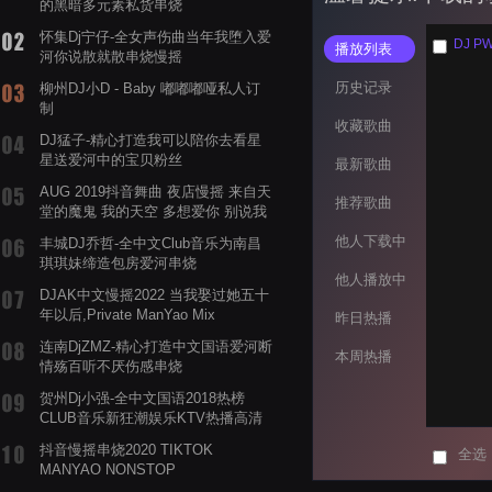
的黑暗多元素私货串烧
怀集Dj宁仔-全女声伤曲当年我堕入爱
DJ 
播放列表
河你说散就散串烧慢摇
历史记录
柳州DJ小D - Baby 嘟嘟嘟哑私人订
制
收藏歌曲
DJ猛子-精心打造我可以陪你去看星
星送爱河中的宝贝粉丝
最新歌曲
AUG 2019抖音舞曲 夜店慢摇 来自天
推荐歌曲
堂的魔鬼 我的天空 多想爱你 别说我
的眼泪你无所谓 渡我不渡她
他人下载中
丰城DJ乔哲-全中文Club音乐为南昌
琪琪妹缔造包房爱河串烧
他人播放中
DJAK中文慢摇2022 当我娶过她五十
年以后,Private ManYao Mix
昨日热播
连南DjZMZ-精心打造中文国语爱河断
本周热播
情殇百听不厌伤感串烧
贺州Dj小强-全中文国语2018热榜
CLUB音乐新狂潮娱乐KTV热播高清
系列串烧
抖音慢摇串烧2020 TIKTOK
全选
MANYAO NONSTOP
POWERMIXFOR_ADRIANNE飞鸟和