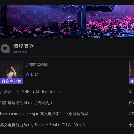
蝉爸爸妈妈爱存在夏天的风是想你的
声音啊
艾维巴蒂嗨脚
1.4万
夜店商业舞
曲
抖音神曲 PLANET (DJ.Roy Remix)
Ka
我们最遗憾的Shots（抖音热播）
夜
Explosion electric spin 英文电音舞曲 飞创音乐传媒
2
英文电锯舞曲Booty Bounce Shake-(DJ All Mash)
十