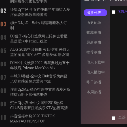
的黑暗多元素私货串烧
怀集Dj宁仔-全女声伤曲当年我堕入爱
花粥,马
播放列表
河你说散就散串烧慢摇
历史记录
柳州DJ小D - Baby 嘟嘟嘟哑私人订
制
收藏歌曲
DJ猛子-精心打造我可以陪你去看星
星送爱河中的宝贝粉丝
最新歌曲
AUG 2019抖音舞曲 夜店慢摇 来自天
推荐歌曲
堂的魔鬼 我的天空 多想爱你 别说我
的眼泪你无所谓 渡我不渡她
他人下载中
DJAK中文慢摇2022 当我娶过她五十
年以后,Private ManYao Mix
他人播放中
丰城DJ乔哲-全中文Club音乐为南昌
琪琪妹缔造包房爱河串烧
昨日热播
连南DjZMZ-精心打造中文国语爱河断
本周热播
情殇百听不厌伤感串烧
贺州Dj小强-全中文国语2018热榜
CLUB音乐新狂潮娱乐KTV热播高清
系列串烧
抖音慢摇串烧2020 TIKTOK
全选
MANYAO NONSTOP
POWERMIXFOR_ADRIANNE飞鸟和