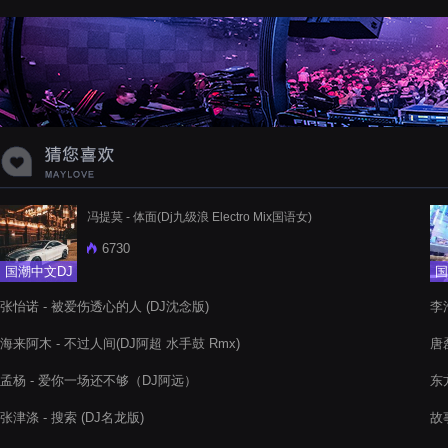
蝉爸爸妈妈爱存在夏天的风是想你的
声音啊
冯提莫 - 体面(Dj九级浪 Electro Mix国语女)
6730
国潮中文DJ
国
张怡诺 - 被爱伤透心的人 (DJ沈念版)
李浩
海来阿木 - 不过人间(DJ阿超 水手鼓 Rmx)
唐磊
孟杨 - 爱你一场还不够（DJ阿远）
东
张津涤 - 搜索 (DJ名龙版)
故事