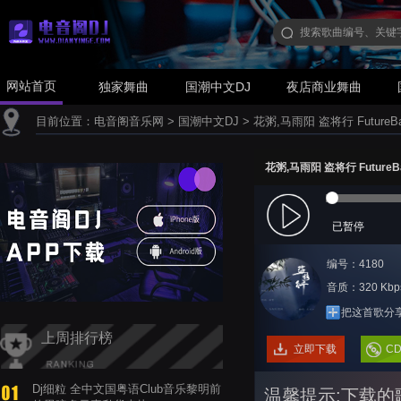
网站首页
独家舞曲
国潮中文DJ
夜店商业舞曲
目前位置：
电音阁音乐网
>
国潮中文DJ
>
花粥,马雨阳 盗将行 FutureBas
花粥,马雨阳 盗将行 FutureBa
已暂停
编号：4180
音质：320 Kbp
把这首歌分
上周排行榜
立即下载
C
Dj细粒 全中文国粤语Club音乐黎明前
温馨提示:下载