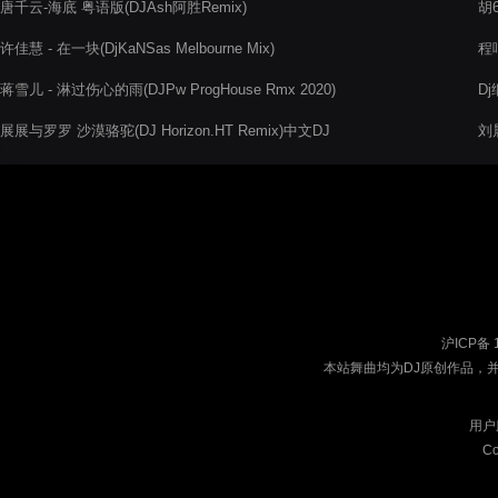
唐千云-海底 粤语版(DJAsh阿胜Remix)
胡6
许佳慧 - 在一块(DjKaNSas Melbourne Mix)
程
蒋雪儿 - 淋过伤心的雨(DJPw ProgHouse Rmx 2020)
Dj
展展与罗罗 沙漠骆驼(DJ Horizon.HT Remix)中文DJ
刘晨
沪ICP备 
本站舞曲均为DJ原创作品，
用户
Co