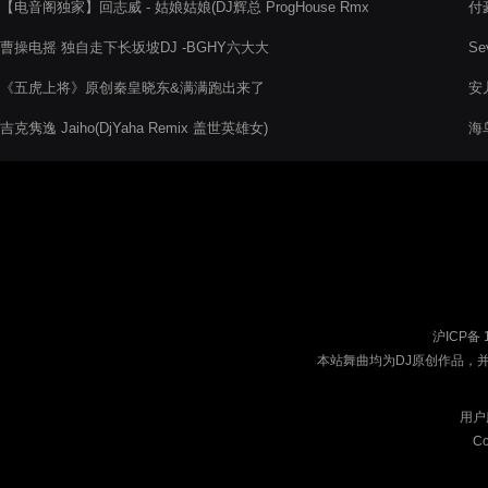
【电音阁独家】回志威 - 姑娘姑娘(DJ辉总 ProgHouse Rmx
付豪
2022)
曹操电摇 独自走下长坂坡DJ -BGHY六大大
Se
《五虎上将》原创秦皇晓东&满满跑出来了
安儿
吉克隽逸 Jaiho(DjYaha Remix 盖世英雄女)
海
沪ICP备 
本站舞曲均为DJ原创作品，
用户
Co