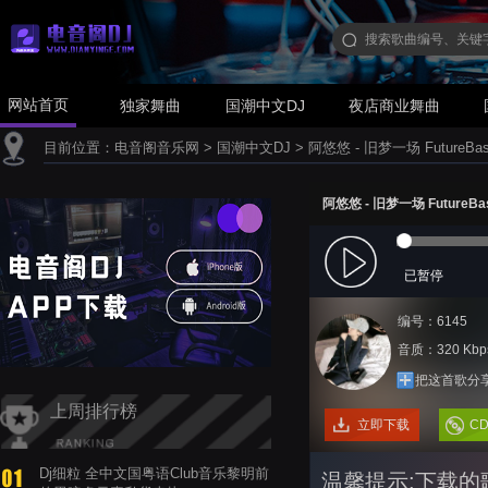
网站首页
独家舞曲
国潮中文DJ
夜店商业舞曲
目前位置：
电音阁音乐网
>
国潮中文DJ
>
阿悠悠 - 旧梦一场 FutureBas
阿悠悠 - 旧梦一场 FutureBa
已暂停
编号：6145
音质：320 Kbp
把这首歌分
上周排行榜
立即下载
C
Dj细粒 全中文国粤语Club音乐黎明前
温馨提示:下载