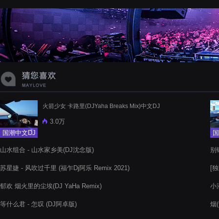
蝉爸爸妈妈爱存在夏天的风是想你的
声音啊
火箭少女 卡路里(DJYaha Breaks Mix)中文DJ
3.0万
国潮中文DJ
国
山水组合 - 山水家乡美(DJ沈念版)
别
苏星婕 - 风吹过千里 (福乍Dj阿乐 Remix 2021)
[独
郁欢 烟火里的尘埃(DJ YaHa Remix)
小
等什么君 - 怎叹 (DJ阿卓版)
烟(