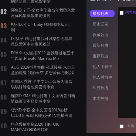
的黑暗多元素私货串烧
怀集Dj宁仔-全女声伤曲当年我堕入爱
阿悠悠 
播放列表
河你说散就散串烧慢摇
历史记录
柳州DJ小D - Baby 嘟嘟嘟哑私人订
制
收藏歌曲
DJ猛子-精心打造我可以陪你去看星
星送爱河中的宝贝粉丝
最新歌曲
DJAK中文慢摇2022 当我娶过她五十
推荐歌曲
年以后,Private ManYao Mix
他人下载中
AUG 2019抖音舞曲 夜店慢摇 来自天
堂的魔鬼 我的天空 多想爱你 别说我
他人播放中
的眼泪你无所谓 渡我不渡她
丰城DJ乔哲-全中文Club音乐为南昌
琪琪妹缔造包房爱河串烧
昨日热播
连南DjZMZ-精心打造中文国语爱河断
本周热播
情殇百听不厌伤感串烧
贺州Dj小强-全中文国语2018热榜
CLUB音乐新狂潮娱乐KTV热播高清
系列串烧
抖音慢摇串烧2020 TIKTOK
全选
MANYAO NONSTOP
POWERMIXFOR_ADRIANNE飞鸟和