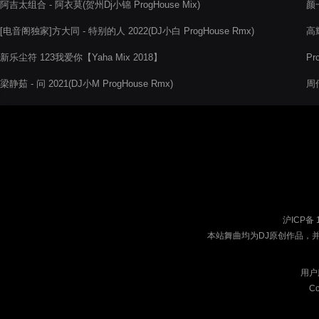
阿吉太组合 - 阿衣莫(贺州Dj小锦 ProgHouse Mix)
颜
[电音阁独家]方大同 - 特别的人 2022(DJ小白 ProgHouse Rmx)
高耀
新乐尘符 123我爱你【Yaha Mix 2018】
Pr
梁静茹 - 问 2021(DJ小M ProgHouse Rmx)
周
沪ICP备 
本站舞曲均为DJ原创作品，
用户
Co