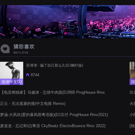
蝉爸爸妈妈爱存在夏天的风是想你的
声音啊
苏谭谭 - 骗了自己那么久(DJ枫叶版)
8744
国潮中文DJ
国
【电音阁独家】马健涛 - 忘情牛肉面(DJ阿B ProgHouse Rmx
玖壹
2022)
正云 - 无法逃避的痛(中文电摇 Remix)
火箭
梦涵-大风吹(爱的暴风雨粤语版)(DJ京仔 ProgHouse Rmx2021)
小阿
麦浚龙 - 忘记和记(粤语 CkyBeatz ElectroBounce Rmx 2022)
[独