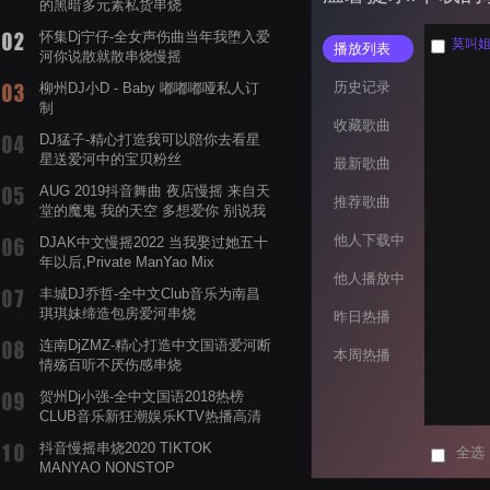
的黑暗多元素私货串烧
怀集Dj宁仔-全女声伤曲当年我堕入爱
莫叫姐姐
播放列表
河你说散就散串烧慢摇
历史记录
柳州DJ小D - Baby 嘟嘟嘟哑私人订
制
收藏歌曲
DJ猛子-精心打造我可以陪你去看星
星送爱河中的宝贝粉丝
最新歌曲
AUG 2019抖音舞曲 夜店慢摇 来自天
推荐歌曲
堂的魔鬼 我的天空 多想爱你 别说我
的眼泪你无所谓 渡我不渡她
他人下载中
DJAK中文慢摇2022 当我娶过她五十
年以后,Private ManYao Mix
他人播放中
丰城DJ乔哲-全中文Club音乐为南昌
琪琪妹缔造包房爱河串烧
昨日热播
连南DjZMZ-精心打造中文国语爱河断
本周热播
情殇百听不厌伤感串烧
贺州Dj小强-全中文国语2018热榜
CLUB音乐新狂潮娱乐KTV热播高清
系列串烧
抖音慢摇串烧2020 TIKTOK
全选
MANYAO NONSTOP
POWERMIXFOR_ADRIANNE飞鸟和