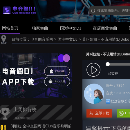
网站首页
独家舞曲
国潮中文DJ
夜店商业舞曲
目前位置：
电音阁音乐网
>
国潮中文DJ
>
莫叫姐姐 - 不该用情(DjBobo 
莫叫姐姐 - 不该用情(DjBobo
已暂停
编号：7394
音质：320 Kbp
把这首歌分
上周排行榜
立即下载
C
Dj细粒 全中文国粤语Club音乐黎明前
温馨提示:下载