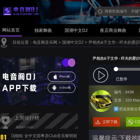
网站首页
独家舞曲
国潮中文DJ
夜店商业舞曲
目前位置：
电音阁音乐网
>
国潮中文DJ
>
尹相杰&于文华 - 纤夫的爱(DJ小
尹相杰&于文华 - 纤夫的爱(DJ
已暂停
编号：8436
音质：320 Kbp
把这首歌分
上周排行榜
立即下载
C
Dj细粒 全中文国粤语Club音乐黎明前
温馨提示:下载