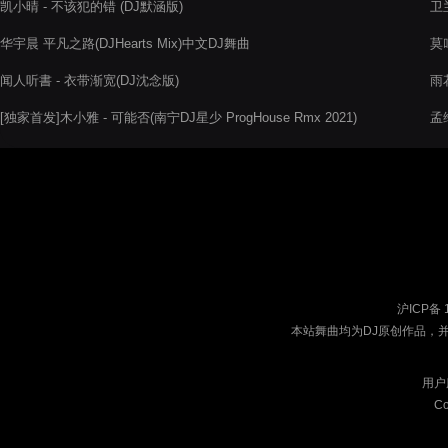
凯小晴 - 不该犯的错 (DJ默涵版)
卫兰
华宇晨 平凡之路(DJHearts Mix)中文DJ舞曲
莫
Mi
闻人听書 - 衣带渐宽(DJ沈念版)
雨
[独家首发]木小雅 - 可能否(南宁DJ星少 ProgHouse Rmx 2021)
孟维
沪ICP备 
本站舞曲均为DJ原创作品，
用户
Co