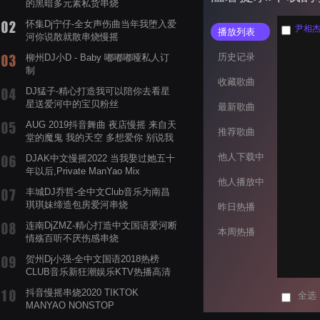
的黑暗多元素私货串烧
怀集Dj宁仔-全女声伤曲当年我堕入爱
尹相杰&
播放列表
河你说散就散串烧慢摇
历史记录
柳州DJ小D - Baby 嘟嘟嘟哑私人订
制
收藏歌曲
DJ猛子-精心打造我可以陪你去看星
星送爱河中的宝贝粉丝
最新歌曲
AUG 2019抖音舞曲 夜店慢摇 来自天
推荐歌曲
堂的魔鬼 我的天空 多想爱你 别说我
的眼泪你无所谓 渡我不渡她
他人下载中
DJAK中文慢摇2022 当我娶过她五十
年以后,Private ManYao Mix
他人播放中
丰城DJ乔哲-全中文Club音乐为南昌
琪琪妹缔造包房爱河串烧
昨日热播
连南DjZMZ-精心打造中文国语爱河断
本周热播
情殇百听不厌伤感串烧
贺州Dj小强-全中文国语2018热榜
CLUB音乐新狂潮娱乐KTV热播高清
系列串烧
抖音慢摇串烧2020 TIKTOK
全选
MANYAO NONSTOP
POWERMIXFOR_ADRIANNE飞鸟和