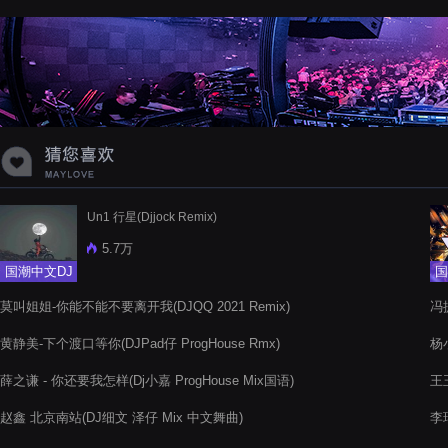
蝉爸爸妈妈爱存在夏天的风是想你的
声音啊
Un1 行星(Djjock Remix)
5.7万
国潮中文DJ
国
莫叫姐姐-你能不能不要离开我(DJQQ 2021 Remix)
冯
黄静美-下个渡口等你(DJPad仔 ProgHouse Rmx)
杨小
薛之谦 - 你还要我怎样(Dj小嘉 ProgHouse Mix国语)
王玉
赵鑫 北京南站(DJ细文 泽仔 Mix 中文舞曲)
李琦