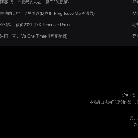
阿赛-找一个爱我的人在一起(DJ何鹏版)
邓紫
吉他的天空 - 暗里着迷(Dj啊朋 ProgHouse Mix粤语男)
梦
张信哲 - 信仰2021 (D.K Producer Rmx)
毛宁
淋雨一直走 Vs One Time(抖音完整版)
亮声
沪ICP备 
本站舞曲均为DJ原创作品，
用户
Co