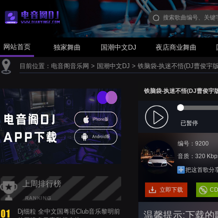
网站首页
独家舞曲
国潮中文DJ
夜店商业舞曲
目前位置：
电音阁音乐网
>
国潮中文DJ
>
铁脑袋-执迷不悟(DJ曹俊宇版
铁脑袋-执迷不悟(DJ曹俊宇版
已暂停
编号：9200
音质：320 Kbp
把这首歌分
上周排行榜
立即下载
C
Dj细粒 全中文国粤语Club音乐黎明前
温馨提示:下载