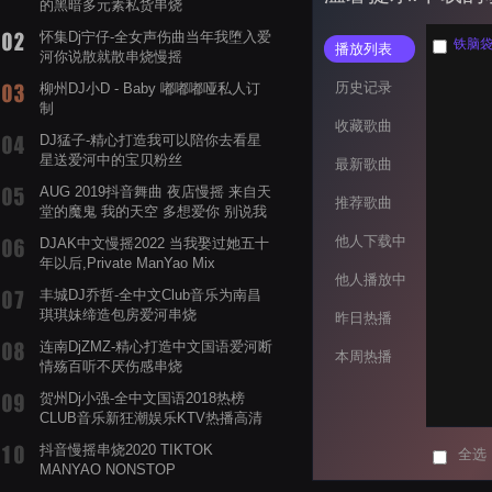
的黑暗多元素私货串烧
怀集Dj宁仔-全女声伤曲当年我堕入爱
铁脑袋
播放列表
河你说散就散串烧慢摇
历史记录
柳州DJ小D - Baby 嘟嘟嘟哑私人订
制
收藏歌曲
DJ猛子-精心打造我可以陪你去看星
星送爱河中的宝贝粉丝
最新歌曲
AUG 2019抖音舞曲 夜店慢摇 来自天
推荐歌曲
堂的魔鬼 我的天空 多想爱你 别说我
的眼泪你无所谓 渡我不渡她
他人下载中
DJAK中文慢摇2022 当我娶过她五十
年以后,Private ManYao Mix
他人播放中
丰城DJ乔哲-全中文Club音乐为南昌
琪琪妹缔造包房爱河串烧
昨日热播
连南DjZMZ-精心打造中文国语爱河断
本周热播
情殇百听不厌伤感串烧
贺州Dj小强-全中文国语2018热榜
CLUB音乐新狂潮娱乐KTV热播高清
系列串烧
抖音慢摇串烧2020 TIKTOK
全选
MANYAO NONSTOP
POWERMIXFOR_ADRIANNE飞鸟和