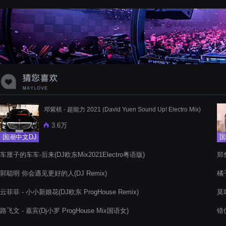
蝉爸爸妈妈爱存在夏天的风是想你的
声音啊
邓紫棋 - 超能力 2021 (David Yuen Sound Up! Electro Mix)
3.6万
国潮中文DJ
国
车厘子的车车-后来(DJ欧东Mix2021Electro粤语版)
郑
郭聪明 你会遇见更好的人(DJ Remix)
橘子
云菲菲 - 小小新娘花(DJ欧东 ProgHouse Remix)
莫叫
路飞文 - 嘉宾(Dj小罗 ProgHouse Mix国语女)
错位