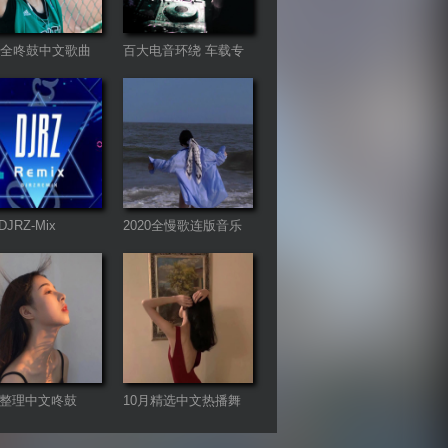
21全咚鼓中文歌曲
百大电音环绕 车载专
属
JRZ-Mix
2020全慢歌连版音乐
串烧第一季
月整理中文咚鼓
10月精选中文热播舞
gHouse
曲