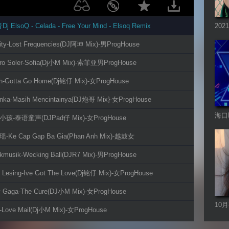
 ElsoQ - Celada - Free Your Mind - Elsoq Remix
20
大全
lity-Lost Frequencies(DJ阿坤 Mix)-男ProgHouse
aro Soler-Sofia(Dj小M Mix)-索菲亚男ProgHouse
ah-Gotta Go Home(Dj铭仔 Mix)-女ProgHouse
inka-Masih Mencintainya{DJ炮哥 Mix}-女ProgHouse
海口D
小孩-泰语童声(DJPad仔 Mix)-女ProgHouse
-Ke Cap Gap Ba Gia(Phan Anh Mix)-越鼓女
nkmusik-Wecking Ball(DJR7 Mix)-男ProgHouse
e Lesing-Ive Got The Love(Dj铭仔 Mix)-女ProgHouse
y Gaga-The Cure(DJ小M Mix)-女ProgHouse
10
o-Love Mail(Dj小M Mix)-女ProgHouse
Pro
 - Various Artists - Mi Gente