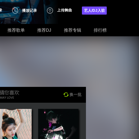
录
上传舞曲
播放记录
艺人/DJ入驻
推荐歌单
推荐DJ
推荐专辑
排行榜
换一批