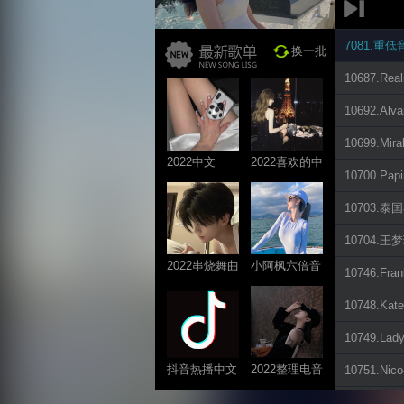
7081.重低音Dj
换一批
10687.Rea
10692.Alv
10699.Mir
2022中文
2022喜欢的中
10700.Pap
ProgHouse歌
文DJ舞曲
曲
10703.泰国
10704.王梦瑶
2022串烧舞曲
小阿枫六倍音
10746.Fra
系列
质系列 车载
10748.Kat
专享
10749.Lad
抖音热播中文
2022整理电音
10751.Nic
系列
系列
11090.HoRs3