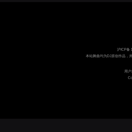
沪ICP备 
本站舞曲均为DJ原创作品，
用户
Co