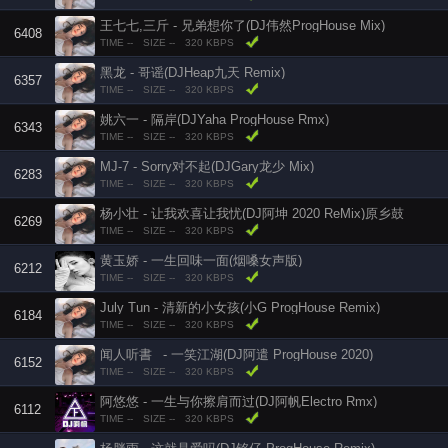
王七七,三斤 - 兄弟想你了(DJ伟然ProgHouse Mix)
6408
TIME --
SIZE --
320 KBPS
黑龙 - 哥谣(DJHeap九天 Remix)
6357
TIME --
SIZE --
320 KBPS
姚六一 - 隔岸(DJYaha ProgHouse Rmx)
6343
TIME --
SIZE --
320 KBPS
MJ-7 - Sorry对不起(DJGary龙少 Mix)
6283
TIME --
SIZE --
320 KBPS
杨小壮 - 让我欢喜让我忧(DJ阿坤 2020 ReMix)原乡鼓
6269
TIME --
SIZE --
320 KBPS
黄玉娇 - 一生回味一面(烟嗓女声版)
6212
TIME --
SIZE --
320 KBPS
July Tun - 清新的小女孩(小G ProgHouse Remix)
6184
TIME --
SIZE --
320 KBPS
闻人听書_ - 一笑江湖(DJ阿遣 ProgHouse 2020)
6152
TIME --
SIZE --
320 KBPS
阿悠悠 - 一生与你擦肩而过(DJ阿帆Electro Rmx)
6112
TIME --
SIZE --
320 KBPS