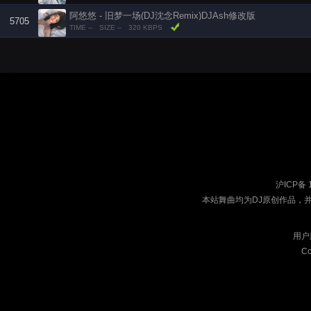
阿悠悠 - 旧梦一场(DJ沈念Remix)DJAsh修改版
5705
TIME --
SIZE --
320 KBPS
沪ICP备 
本站舞曲均为DJ原创作品，
用户
Co