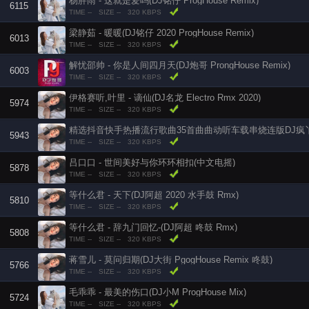
杨胖雨 - 这就是爱吗(DJ铭仔 ProgHouse Remix)
6115
TIME --
SIZE --
320 KBPS
梁静茹 - 暖暖(DJ铭仔 2020 ProgHouse Remix)
6013
TIME --
SIZE --
320 KBPS
解忧邵帅 - 你是人间四月天(DJ炮哥 ProngHouse Remix)
6003
TIME --
SIZE --
320 KBPS
伊格赛听,叶里 - 谪仙(DJ名龙 Electro Rmx 2020)
5974
TIME --
SIZE --
320 KBPS
精选抖音快手热播流行歌曲35首曲曲动听车载串烧连版DJ疯
5943
TIME --
SIZE --
320 KBPS
吕口口 - 世间美好与你环环相扣(中文电摇)
5878
TIME --
SIZE --
320 KBPS
等什么君 - 天下(DJ阿超 2020 水手鼓 Rmx)
5810
TIME --
SIZE --
320 KBPS
等什么君 - 辞九门回忆-(DJ阿超 咚鼓 Rmx)
5808
TIME --
SIZE --
320 KBPS
蒋雪儿 - 莫问归期(DJ大街 PgogHouse Remix 咚鼓)
5766
TIME --
SIZE --
320 KBPS
毛乖乖 - 最美的伤口(DJ小M ProgHouse Mix)
5724
TIME --
SIZE --
320 KBPS