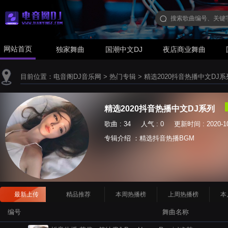
网站首页
独家舞曲
国潮中文DJ
夜店商业舞曲
目前位置：
电音阁DJ音乐网
>
热门专辑
>
精选2020抖音热播中文DJ系
精选2020抖音热播中文DJ系列
歌曲 : 34 人气 : 0 更新时间 : 2020-10
专辑介绍 ：精选抖音热播BGM
最新上传
精品推荐
本周热播榜
上周热播榜
本
编号
舞曲名称