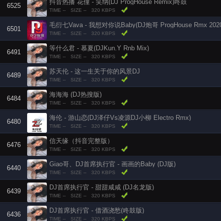
抖音热播 花僮 - 笑纳(DJ ProgHouse Remix)咚鼓
6525
TIME --
SIZE --
320 KBPS
毛衍七Vava - 我想对你说Baby(DJ炮哥 ProgHouse Rmx 2020
6501
TIME --
SIZE --
320 KBPS
等什么君 - 慕夏(DJKun.Y Rnb Mix)
6491
TIME --
SIZE --
320 KBPS
苏天伦 - 这一生关于你的风景DJ
6489
TIME --
SIZE --
320 KBPS
海海海 (DJ热搜版)
6484
TIME --
SIZE --
320 KBPS
海伦 - 游山恋(DJ泽仔Vs凌源DJ小柳 Electro Rmx)
6480
TIME --
SIZE --
320 KBPS
信天缘（抖音完整版）
6476
TIME --
SIZE --
320 KBPS
Giao哥、DJ首席执行官 - 画画的Baby (DJ版)
6440
TIME --
SIZE --
320 KBPS
DJ首席执行官 - 甜甜咸咸 (DJ名龙版)
6439
TIME --
SIZE --
320 KBPS
DJ首席执行官 - 借酒浇愁(咚鼓版)
6436
TIME --
SIZE --
320 KBPS