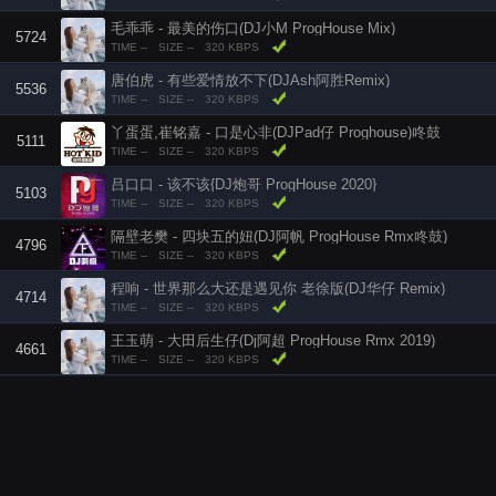
毛乖乖 - 最美的伤口(DJ小M ProgHouse Mix)
5724
TIME --
SIZE --
320 KBPS
唐伯虎 - 有些爱情放不下(DJAsh阿胜Remix)
5536
TIME --
SIZE --
320 KBPS
丫蛋蛋,崔铭嘉 - 口是心非(DJPad仔 Proghouse)咚鼓
5111
TIME --
SIZE --
320 KBPS
吕口口 - 该不该{DJ炮哥 ProgHouse 2020}
5103
TIME --
SIZE --
320 KBPS
隔壁老樊 - 四块五的妞(DJ阿帆 ProgHouse Rmx咚鼓)
4796
TIME --
SIZE --
320 KBPS
程响 - 世界那么大还是遇见你 老徐版(DJ华仔 Remix)
4714
TIME --
SIZE --
320 KBPS
王玉萌 - 大田后生仔(Dj阿超 ProgHouse Rmx 2019)
4661
TIME --
SIZE --
320 KBPS