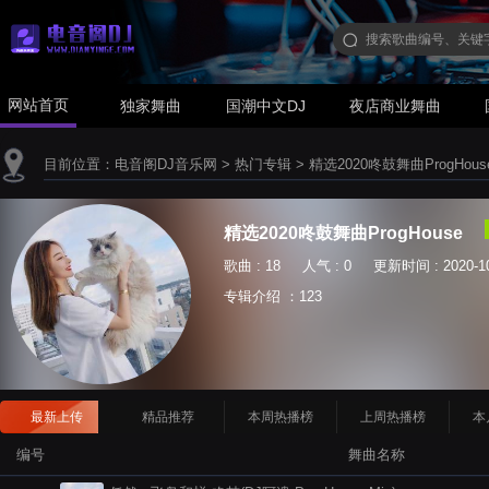
网站首页
独家舞曲
国潮中文DJ
夜店商业舞曲
目前位置：
电音阁DJ音乐网
>
热门专辑
>
精选2020咚鼓舞曲ProgHous
精选2020咚鼓舞曲ProgHouse
歌曲 : 18 人气 : 0 更新时间 : 2020-10
专辑介绍 ：123
最新上传
精品推荐
本周热播榜
上周热播榜
本
编号
舞曲名称