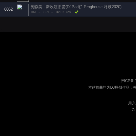
黄静美 - 新欢渡旧爱(DJPad仔 Proghouse 咚鼓2020)
6062
TIME --
SIZE --
320 KBPS
沪ICP备 
本站舞曲均为DJ原创作品，
用户
Co