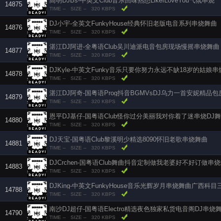
高明DJBs-中英文Club音乐回味熟悉LikeILoveYou气氛串烧
14875
TIME --
SIZE --
320 KBPS
DJ小宇-全英文FunkyHouse经典怀旧老版电音系列串烧舞曲
14876
TIME --
SIZE --
320 KBPS
湛江DJ阿进-全粤语Club吴川迪派电音包房现场慢摇串烧舞曲
14877
TIME --
SIZE --
320 KBPS
DJKyle-中英文Funky音乐只要你努力永远不缺18岁的姑娘
14878
TIME --
SIZE --
320 KBPS
湛江DJ阿奇-国粤语Prog抖音BGMVsDJ乌力一首安妮精品
14879
TIME --
SIZE --
320 KBPS
恩平DJ基仔-国粤语Club怪你过分美丽我对你着了迷串烧DJ
14880
TIME --
SIZE --
320 KBPS
DJ天宝-国粤语Club黎溪明少精选8090怀旧老歌串烧舞曲
14881
TIME --
SIZE --
320 KBPS
DJCrchen-国粤语Club舞曲抖音定制做我老婆好不好订做串
14883
TIME --
SIZE --
320 KBPS
DJKing-中英文FunkyHouse音乐光辉岁月串烧舞曲广西科目
14788
TIME --
SIZE --
320 KBPS
南沙DJ超仔-国粤语Electro精选夜色独家私货电音阁DJ串烧
14790
TIME --
SIZE --
320 KBPS