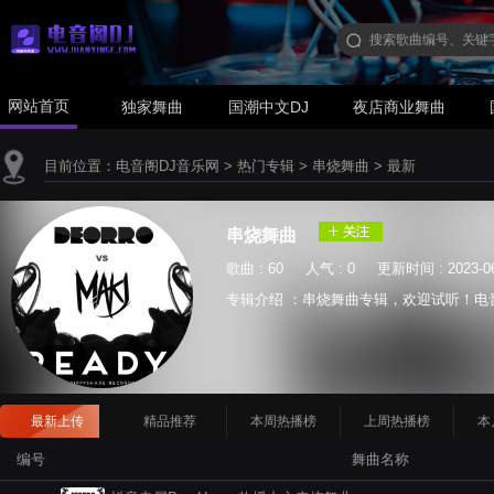
网站首页
独家舞曲
国潮中文DJ
夜店商业舞曲
目前位置：
电音阁DJ音乐网
>
热门专辑
>
串烧舞曲
>
最新
串烧舞曲
歌曲 : 60 人气 : 0 更新时间 : 2023-06
专辑介绍 ：串烧舞曲专辑，欢迎试听！电音阁DJ舞
最新上传
精品推荐
本周热播榜
上周热播榜
本
编号
舞曲名称