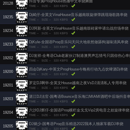
抖音专属ProgHouse热播中文串烧舞曲
20128
TIME --
SIZE --
320 KBPS
Dj斌仔-全英文VinaHouse音乐越南鼓旋律弹跳现场歌路串烧
19235
TIME --
SIZE --
320 KBPS
DJ阿新-全英文VinaHouse音乐越南鼓砖家申请出战控场串烧
19234
TIME --
SIZE --
320 KBPS
DjKyle-全国语Prog音乐问天问大地依然做舔狗滋味清风串烧
19233
TIME --
SIZE --
320 KBPS
DJ发祥-全粤语Club老家伙订制港澳男声忘情号只因你伤心串
19202
TIME --
SIZE --
320 KBPS
四会DjKary-中英文ProgHouse今晚有行动九点饮啤酒Dj串烧
19200
TIME --
SIZE --
320 KBPS
罗定DJ啊华-全英文House越南之夜VsDJ清清私人专用串烧
19201
TIME --
SIZE --
320 KBPS
湛江DJ法官-国粤语Bounce音乐海口MIAMI酒吧中后场抖音
19203
TIME --
SIZE --
320 KBPS
六沙DJ辉仔-全国语Prog横栏金戈戈Vip2房电音之娃旋律串烧
19204
TIME --
SIZE --
320 KBPS
DJ炳少-国粤语Prog音乐精选2022我本人独家车载DJ串烧
19205
TIME --
SIZE --
320 KBPS