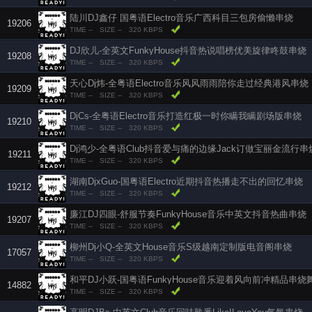
陆川DJ鑫仔 国粤语Electro音乐广西科目三包房偷懒串烧
19206
TIME --
SIZE --
320 KBPS
DJ欣儿-全英文FunkyHouse抖音热说唱榜优美旋律咚鼓串烧
19208
TIME --
SIZE --
320 KBPS
天心Dj炜-全粤语Electro音乐风风雨雨陪你走过经典港风串烧
19209
TIME --
SIZE --
320 KBPS
DjCs-全粤语Electro音乐打造红极一时你瞒我瞒剧场版串烧
19210
TIME --
SIZE --
320 KBPS
Dj鸿少-全粤语Club抖音爱与痛的边缘Jack订做宝丽金流行串
19211
TIME --
SIZE --
320 KBPS
湖南DjxGuo-国粤语Electro近期抖音热播走不出的回忆串烧
19212
TIME --
SIZE --
320 KBPS
廉江DJ四眼-舒服节奏FunkyHouse音乐中英文抖音热曲串烧
19207
TIME --
SIZE --
320 KBPS
柳州Dj小Q-全英文House音乐S级越南定制版电音阁串烧
17057
TIME --
SIZE --
320 KBPS
和平DJ小跃-国粤语FunkyHouse音乐迎着风向前冲精品串烧
14882
TIME --
SIZE --
320 KBPS