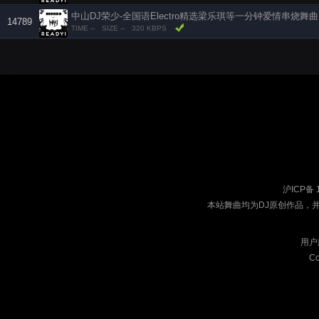
中山DJ荣少-全国语Electro精选梁乐琪等一分钟爱情串烧舞曲
14789
TIME --
SIZE --
320 KBPS
沪ICP备 
本站舞曲均为DJ原创作品，
用户
Co