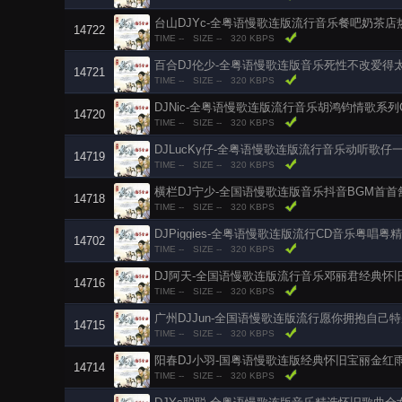
台山DJYc-全粤语慢歌连版流行音乐餐吧奶茶
14722
TIME --
SIZE --
320 KBPS
百合DJ伦少-全粤语慢歌连版音乐死性不改爱得
14721
TIME --
SIZE --
320 KBPS
DJNic-全粤语慢歌连版流行音乐胡鸿钧情歌系列
14720
TIME --
SIZE --
320 KBPS
DJLucKy仔-全粤语慢歌连版流行音乐动听歌
14719
TIME --
SIZE --
320 KBPS
横栏DJ宁少-全国语慢歌连版音乐抖音BGM首首
14718
TIME --
SIZE --
320 KBPS
DJPiggies-全粤语慢歌连版流行CD音乐粤唱
14702
TIME --
SIZE --
320 KBPS
DJ阿天-全国语慢歌连版流行音乐邓丽君经典怀
14716
TIME --
SIZE --
320 KBPS
广州DJJun-全国语慢歌连版流行愿你拥抱自己
14715
TIME --
SIZE --
320 KBPS
阳春DJ小羽-国粤语慢歌连版经典怀旧宝丽金红
14714
TIME --
SIZE --
320 KBPS