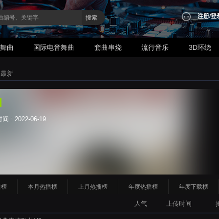
注册
/
登
搜索
业舞曲
国际电音舞曲
套曲串烧
流行音乐
3D环绕
>
最新
: 2022-06-19
播榜
本月热播榜
上月热播榜
年度热播榜
年度下载榜
人气
上传时间