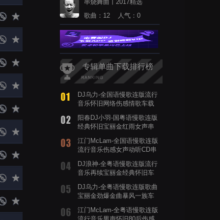
串烧舞曲丨2017精选
歌曲：12 人气：0
专辑单曲下载排行榜
DJ乌力-全国语慢歌连版流行
音乐怀旧网络伤感情歌车载
串烧歌曲
阳春DJ小羽-国粤语慢歌连版
经典怀旧宝丽金红雨女声串
烧歌曲
江门McLam-全国语慢歌连版
流行音乐伤感女声动听CD串
烧歌曲
DJ浪神-全粤语慢歌连版流行
音乐再续宝丽金经典怀旧车
载串烧歌曲
DJ乌力-全粤语慢歌连版歌曲
宝丽金劲爆金曲暴风一族车
载串烧
江门McLam-全粤语慢歌连版
流行音乐男声怀旧80后伤感