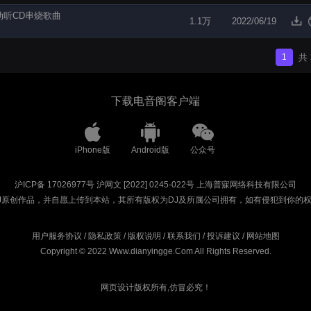
动听CD串烧歌曲
1.1万
2022/06/19
1
共
下载电音阁客户端
iPhone版
Android版
公众号
沪ICP备 17026977号
沪网文 [2022] 0245-022号
上海普寐网络科技有限公司
J原创作品，并自愿上传到本站，其所有版权为DJ及所属公司拥有，如有侵犯到你的
用户服务协议
/
隐私政策
/
版权说明
/
联系我们
/
投诉建议
/
网站地图
Copyright © 2022 Www.dianyingge.Com All Rights Reserved.
网页设计版权所有,仿冒必究！