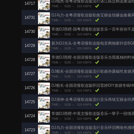
DJ细杰-全粤语慢歌连版流行湛江陈总精选重温
14717
TIME --
SIZE --
320 KBPS
DJ乌力-全粤语慢歌连版歌曲宝丽金劲爆金曲暴
14731
TIME --
SIZE --
320 KBPS
常德DJ雨橙-国粤语慢歌连版音乐一百年前你不
14730
TIME --
SIZE --
320 KBPS
新兴DJ光头-全粤语慢歌连版电音阁独家抖音B
14729
TIME --
SIZE --
320 KBPS
常德DJ雨橙-全国语慢歌连版音乐当我孤独的时
14728
TIME --
SIZE --
320 KBPS
DJ船长-全国语慢歌连版流行歌曲孙露磁性发烧
14727
TIME --
SIZE --
320 KBPS
DJ船长-全国语慢歌连版怀旧雷婷DIY发烧专辑H
14726
TIME --
SIZE --
320 KBPS
DJ浪神-全粤语慢歌连版流行音乐再续宝丽金经
14725
TIME --
SIZE --
320 KBPS
常德DJ雨橙-中英文慢歌连版音乐一辈子一段情
14724
TIME --
SIZE --
320 KBPS
DJ乌力-全国语慢歌连版流行音乐怀旧网络伤感
14723
TIME --
SIZE --
320 KBPS