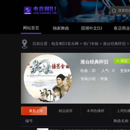
网站首页
独家舞曲
国潮中文DJ
夜店商
目前位置：
电音阁DJ音乐网
>
热门专辑
>
港台经典怀旧
港台经典怀旧
歌曲 : 30 人气 : 0 更新时间 
专辑介绍 ：怀集
最新上传
精品推荐
本周热播榜
上周热
编号
舞曲名称