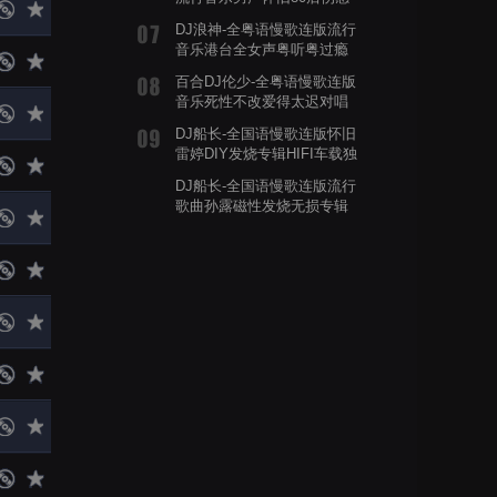
车载串烧
DJ浪神-全粤语慢歌连版流行
音乐港台全女声粤听粤过瘾
伤感串烧
百合DJ伦少-全粤语慢歌连版
音乐死性不改爱得太迟对唱
串烧歌曲
DJ船长-全国语慢歌连版怀旧
雷婷DIY发烧专辑HIFI车载独
家串烧
DJ船长-全国语慢歌连版流行
歌曲孙露磁性发烧无损专辑
串烧