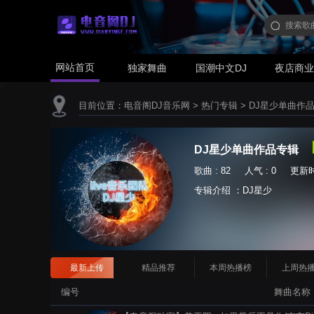
网站首页
独家舞曲
国潮中文DJ
夜店商
目前位置：
电音阁DJ音乐网
>
热门专辑
>
DJ星少单曲作
DJ星少单曲作品专辑
歌曲 : 82 人气 : 0 更新时间 
专辑介绍 ：DJ星少
最新上传
精品推荐
本周热播榜
上周热
编号
舞曲名称