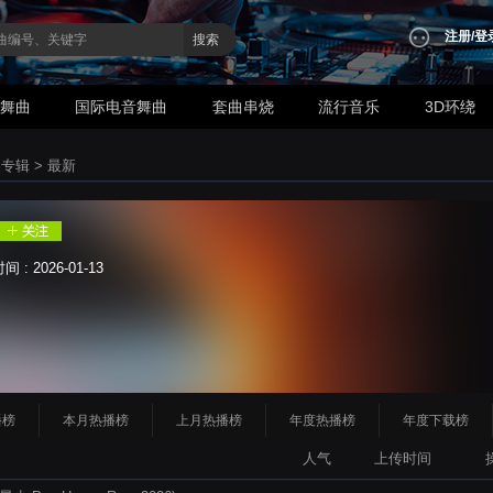
注册
/
登
搜索
业舞曲
国际电音舞曲
套曲串烧
流行音乐
3D环绕
品专辑
>
最新
: 2026-01-13
播榜
本月热播榜
上月热播榜
年度热播榜
年度下载榜
人气
上传时间