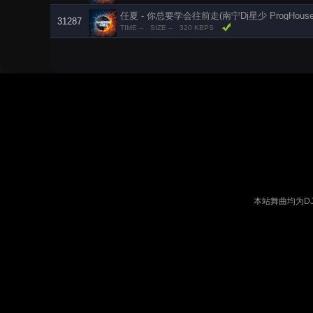
任夏 - 你总要学会往前走(南宁Dj星少 ProgHouse
31287
TIME --
SIZE --
320 KBPS
本站舞曲均为D