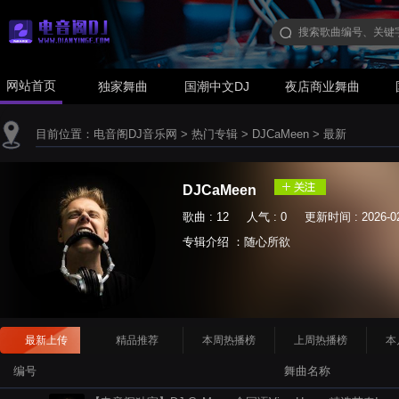
网站首页
独家舞曲
国潮中文DJ
夜店商业舞曲
目前位置：
电音阁DJ音乐网
>
热门专辑
>
DJCaMeen
>
最新
DJCaMeen
歌曲 : 12 人气 : 0 更新时间 : 2026-02
专辑介绍 ：随心所欲
最新上传
精品推荐
本周热播榜
上周热播榜
本
编号
舞曲名称