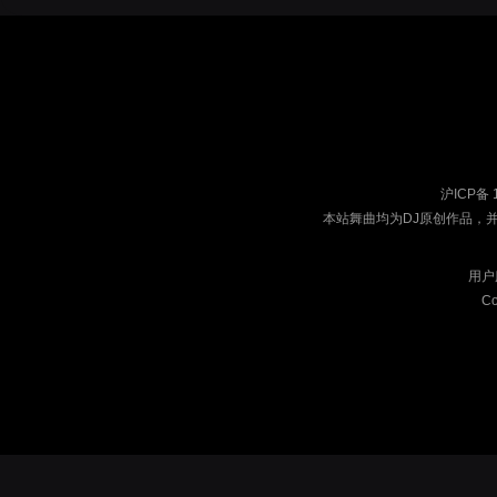
沪ICP备 
本站舞曲均为DJ原创作品，
用户
Co