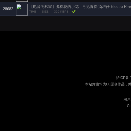
【电音阁独家】弹棉花的小花 - 再见青春(Dj培仔 Electro Rmx 
28682
TIME --
SIZE --
320 KBPS
沪ICP备 
本站舞曲均为DJ原创作品，
用户
Co