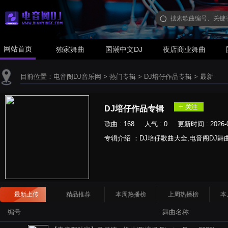
网站首页
独家舞曲
国潮中文DJ
夜店商业舞曲
目前位置：
电音阁DJ音乐网
>
热门专辑
>
DJ培仔作品专辑
>
最新
DJ培仔作品专辑
歌曲 : 168 人气 : 0 更新时间 : 2026-0
专辑介绍 ：DJ培仔歌曲大全,电音阁DJ舞曲网 ww
最新上传
精品推荐
本周热播榜
上周热播榜
本
编号
舞曲名称