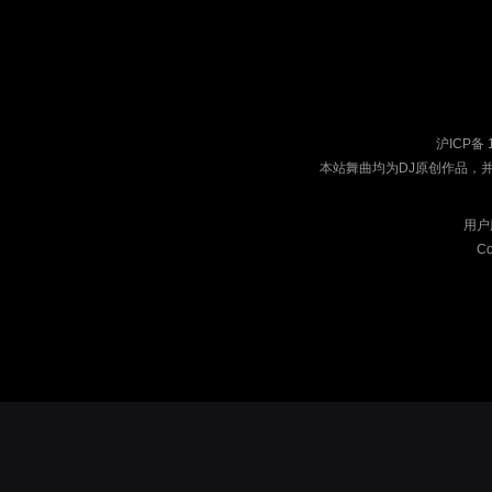
沪ICP备 
本站舞曲均为DJ原创作品，
用户
Co