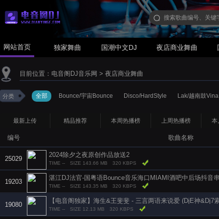
网站首页
独家舞曲
国潮中文DJ
夜店商业舞曲
目前位置：
电音阁DJ音乐网
>
夜店商业舞曲
全部
Bounce/宇宙Bounce
Disco/HardStyle
Lak/越南鼓Vina
分类
最新上传
精品推荐
本周热播榜
上周热播榜
本
编号
歌曲名称
2024除夕之夜原创作品放送2
25029
TIME --
SIZE 143.66 MB
320 KBPS
湛江DJ法官-国粤语Bounce音乐海口MIAMI酒吧中后场抖音
19203
TIME --
SIZE 143.35 MB
320 KBPS
19080
TIME --
SIZE 12.13 MB
320 KBPS