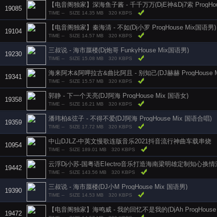
【电音阁独家】深海鱼子酱 - 千千万万(DjE神&Dj7索 ProgHou
19085
TIME --
SIZE 14.35 MB
320 KBPS
【电音阁独家】秦海清 - 不如(Dj小罗 ProgHouse Mix国语男)
19104
TIME --
SIZE 14.57 MB
320 KBPS
三叔说 - 海市蜃楼(Dj炮哥 FunkyHouse Mix国语男)
19230
TIME --
SIZE 15.08 MB
320 KBPS
海来阿木&阿呷拉古&曲比阿且 - 别知己(DJ赫赫 ProgHouse M
19341
TIME --
SIZE 15.57 MB
320 KBPS
郭静 - 下一个天亮(DJ阿海 ProgHouse Mix 国语女)
19358
TIME --
SIZE 16.21 MB
320 KBPS
潘玮柏&弦子 - 不得不爱(DJ阿海 ProgHouse Mix 国语合唱)
19359
TIME --
SIZE 17.72 MB
320 KBPS
中山DJLZ-中英文慢歌连版音乐2021抖音流行神曲车载串烧
10954
TIME --
SIZE 189.01 MB
320 KBPS
云浮Dj小苏-国粤语EIectro音乐打造海南梁明雄定制知心换
19442
TIME --
SIZE 143.56 MB
320 KBPS
三叔说 - 海市蜃楼(DJ小M ProgHouse Mix 国语男)
19390
TIME --
SIZE 14.53 MB
320 KBPS
【电音阁独家】海鸣威 - 我的回忆不是我的(DjAh ProgHouse
19472