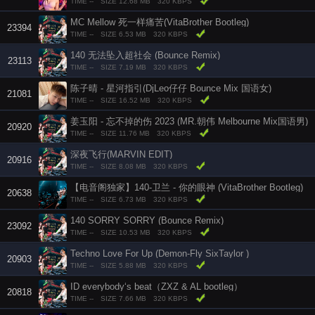
TIME --
SIZE 12.68 MB
320 KBPS
MC Mellow 死一样痛苦(VitaBrother Bootleg)
23394
TIME --
SIZE 6.53 MB
320 KBPS
140 无法坠入超社会 (Bounce Remix)
23113
TIME --
SIZE 7.19 MB
320 KBPS
陈子晴 - 星河指引(DjLeo仔仔 Bounce Mix 国语女)
21081
TIME --
SIZE 16.52 MB
320 KBPS
姜玉阳 - 忘不掉的伤 2023 (MR.朝伟 Melbourne Mix国语男)
20920
TIME --
SIZE 11.76 MB
320 KBPS
深夜飞行(MARVIN EDIT)
20916
TIME --
SIZE 8.08 MB
320 KBPS
【电音阁独家】140-卫兰 - 你的眼神 (VitaBrother Bootleg)
20638
TIME --
SIZE 6.73 MB
320 KBPS
140 SORRY SORRY (Bounce Remix)
23092
TIME --
SIZE 10.53 MB
320 KBPS
Techno Love For Up (Demon-Fly SixTaylor )
20903
TIME --
SIZE 5.88 MB
320 KBPS
ID everybody‘s beat（ZXZ & AL bootleg）
20818
TIME --
SIZE 7.66 MB
320 KBPS