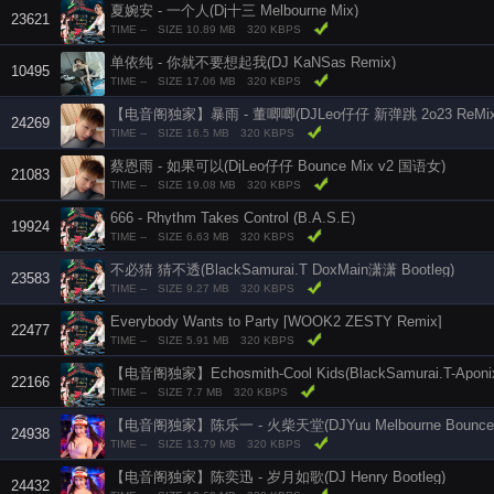
夏婉安 - 一个人(Dj十三 Melbourne Mix)
23621
TIME --
SIZE 10.89 MB
320 KBPS
单依纯 - 你就不要想起我(DJ KaNSas Remix)
10495
TIME --
SIZE 17.06 MB
320 KBPS
【电音阁独家】暴雨 - 董唧唧(DJLeo仔仔 新弹跳 2o23 ReMix
24269
TIME --
SIZE 16.5 MB
320 KBPS
蔡恩雨 - 如果可以(DjLeo仔仔 Bounce Mix v2 国语女)
21083
TIME --
SIZE 19.08 MB
320 KBPS
666 - Rhythm Takes Control (B.A.S.E)
19924
TIME --
SIZE 6.63 MB
320 KBPS
不必猜 猜不透(BlackSamurai.T DoxMain潇潇 Bootleg)
23583
TIME --
SIZE 9.27 MB
320 KBPS
Everybody Wants to Party [WOOK2 ZESTY Remix]
22477
TIME --
SIZE 5.91 MB
320 KBPS
【电音阁独家】Echosmith-Cool Kids(BlackSamurai.T-Aponix
22166
TIME --
SIZE 7.7 MB
320 KBPS
24938
TIME --
SIZE 13.79 MB
320 KBPS
【电音阁独家】陈奕迅 - 岁月如歌(DJ Henry Bootleg)
24432