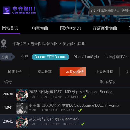
网站首页
独家舞曲
国潮中文DJ
夜店商业舞曲
目前位置：
电音阁DJ音乐网
>
夜店商业舞曲
全部
Bounce/宇宙Bounce
Disco/HardStyle
Lak/越南鼓Vina
分类
最新上传
精品推荐
本周热播榜
上周热播榜
本
编号
歌曲名称
2023 朝伟珍藏1987 - MR.朝伟MelBounce Bootleg
20630
TIME --
SIZE 10.04 MB
320 KBPS
姜玉阳-回忆总想哭(中文DJClubBounce)DJ二宝 Remix
1450
TIME --
SIZE 11 MB
320 KBPS
余又-海与天 (KJ炸鸡 Bootleg)
23641
TIME --
SIZE 7.59 MB
320 KBPS