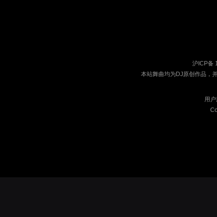
沪ICP备 
本站舞曲均为DJ原创作品，
用户
Co