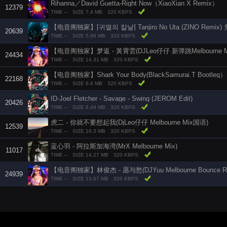
Rihanna／David Guetta-Right Now（XiaoXian X Remix）
12379
TIME --
SIZE 7.4 MB
320 KBPS
【电音阁独家】[귀멸의 칼날] Tanjiro No Uta (ZINO Remi
20639
TIME --
SIZE 5.86 MB
320 KBPS
【电音阁独家】梦返 - 黃霄雲(DJLeo仔仔 新弹跳Melbourne Mas
24434
TIME --
SIZE 14.31 MB
320 KBPS
【电音阁独家】Shark Your Body(BlackSamurai.T Bootleg）
22168
TIME --
SIZE 6.6 MB
320 KBPS
ID-Joel Fletcher - Savage - Swing (JEROM Edit)
20426
TIME --
SIZE 6.49 MB
320 KBPS
虎二 - 你就不要想起我(DjLeo仔仔 Melbourne Mix国语)
12539
TIME --
SIZE 16.3 MB
320 KBPS
蓝心羽 - 阿拉斯加海湾(MrX Melbourne Mix)
11017
TIME --
SIZE 14.27 MB
320 KBPS
24939
TIME --
SIZE 13.67 MB
320 KBPS