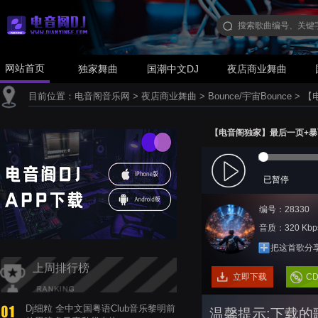
网站首页
独家舞曲
国潮中文DJ
夜店商业舞曲
目前位置：
电音阁音乐网
>
夜店商业舞曲
>
Bounce/宇宙Bounce
>
【电
【电音阁独家】最后一页+暴雨-Dj
已暂停
编号：28330
音质：320 Kbp
把这首歌分
上周排行榜
立即下载
C
Dj细粒 全中文国粤语Club音乐黎明前
温馨提示:下载