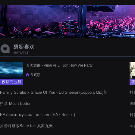
蝉爸爸妈妈爱存在夏天的风是想你的
声音啊
百大舞曲 - Vinai vs Lil Jon How We Party
5.6万
夜店商业舞
曲
Familly Scrubs x Shape Of You - Ed Sheeran(Coppola Mix)英
抖
文电音舞曲
抖音 Much Better
酒
EA7еяхат музыка - дьявол ( EA7 Remix )
抖音
抖音咚鼓版Batte fort 凤舞九天
bi