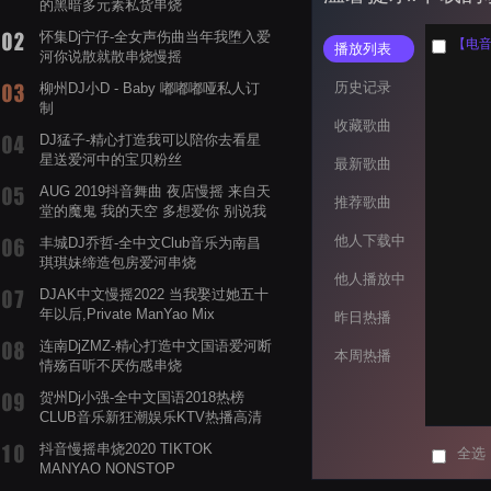
的黑暗多元素私货串烧
怀集Dj宁仔-全女声伤曲当年我堕入爱
【电音
播放列表
河你说散就散串烧慢摇
历史记录
柳州DJ小D - Baby 嘟嘟嘟哑私人订
制
收藏歌曲
DJ猛子-精心打造我可以陪你去看星
星送爱河中的宝贝粉丝
最新歌曲
AUG 2019抖音舞曲 夜店慢摇 来自天
推荐歌曲
堂的魔鬼 我的天空 多想爱你 别说我
的眼泪你无所谓 渡我不渡她
他人下载中
丰城DJ乔哲-全中文Club音乐为南昌
琪琪妹缔造包房爱河串烧
他人播放中
DJAK中文慢摇2022 当我娶过她五十
年以后,Private ManYao Mix
昨日热播
连南DjZMZ-精心打造中文国语爱河断
本周热播
情殇百听不厌伤感串烧
贺州Dj小强-全中文国语2018热榜
CLUB音乐新狂潮娱乐KTV热播高清
系列串烧
抖音慢摇串烧2020 TIKTOK
全选
MANYAO NONSTOP
POWERMIXFOR_ADRIANNE飞鸟和