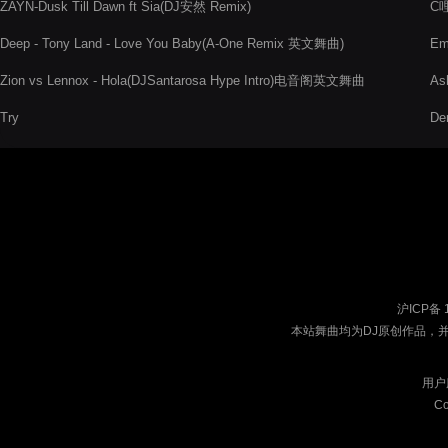
ZAYN-Dusk Till Dawn ft Sia(DJ安然 Remix)
C哩
Deep - Tony Land - Love You Baby(A-One Remix 英文舞曲)
Em
Zion vs Lennox - Hola(DJSantarosa Hype Intro)电音阁英文舞曲
As
Try
De
沪ICP备 
本站舞曲均为DJ原创作品，
用户
Co