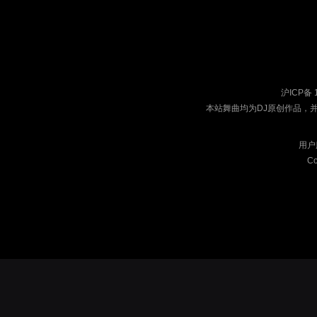
沪ICP备 
本站舞曲均为DJ原创作品，
用户
Co