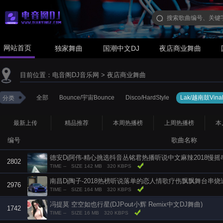
网站首页
独家舞曲
国潮中文DJ
夜店商业舞曲
目前位置：
电音阁DJ音乐网
>
夜店商业舞曲
全部
Bounce/宇宙Bounce
Disco/HardStyle
Lak/越南鼓Vina
分类
最新上传
精品推荐
本周热播榜
上周热播榜
本
编号
歌曲名称
德安Dj阿伟-精心挑选抖音丛铭君热播听说中文麻辣2018慢摇
2802
TIME --
SIZE 142 MB
320 KBPS
南昌Dj陶子-2018热榜听说落单的恋人情歌疗伤飘飘舞台串
2976
TIME --
SIZE 164 MB
320 KBPS
冯提莫 空空如也行星(DJPout小辉 Remix中文DJ舞曲)
1742
TIME --
SIZE 16 MB
320 KBPS