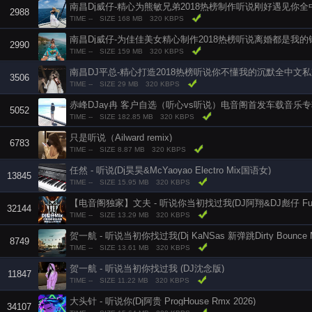
南昌Dj威仔-精心为熊敏兄弟2018热榜制作听说刚好遇见你
2988
TIME --
SIZE 168 MB
320 KBPS
南昌Dj威仔-为佳佳美女精心制作2018热榜听说离婚都是我
2990
TIME --
SIZE 159 MB
320 KBPS
南昌DJ平总-精心打造2018热榜听说你不懂我的沉默全中文
3506
TIME --
SIZE 29 MB
320 KBPS
赤峰DJay冉 客户自选（听心vs听说）电音阁首发车载音乐
5052
TIME --
SIZE 182.85 MB
320 KBPS
只是听说（Ailward remix)
6783
TIME --
SIZE 8.87 MB
320 KBPS
任然 - 听说(Dj昊昊&McYaoyao Electro Mix国语女)
13845
TIME --
SIZE 15.95 MB
320 KBPS
【电音阁独家】文夫 - 听说你当初找过我(DJ阿翔&DJ彪仔 FunkyH
32144
TIME --
SIZE 13.29 MB
320 KBPS
贺一航 - 听说当初你找过我(Dj KaNSas 新弹跳Dirty Bounce Mas
8749
TIME --
SIZE 13.61 MB
320 KBPS
贺一航 - 听说当初你找过我 (DJ沈念版)
11847
TIME --
SIZE 11.22 MB
320 KBPS
大头针 - 听说你(Dj阿贵 ProgHouse Rmx 2026)
34107