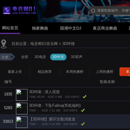
网站首页
独家舞曲
国潮中文DJ
夜店商业舞曲
目前位置：
电音阁DJ音乐网
>
3D环绕
全部
3D电音
3D中文
3D双声
分类
最新上传
精品推荐
本周热播榜
上周热播榜
本
编号
歌曲名称
3D环绕 - 浪人琵琶
1935
TIME 00:00
SIZE 8 MB
320 KBPS
3D环绕 - 下坠Falling(耳机福利)
5283
TIME --
SIZE 7.81 MB
320 KBPS
【3D环绕】第57次取消发送
33913
TIME --
SIZE 5.54 MB
320 KBPS