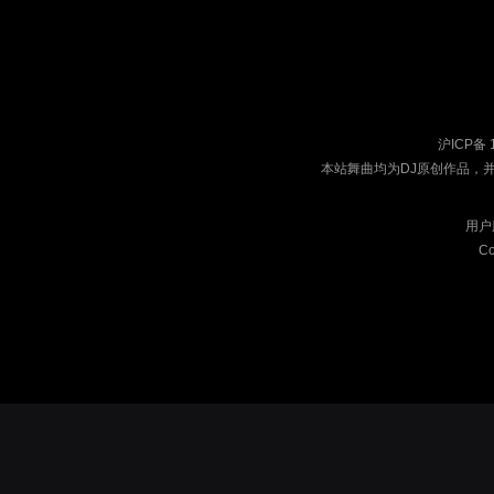
沪ICP备 
本站舞曲均为DJ原创作品，
用户
Co