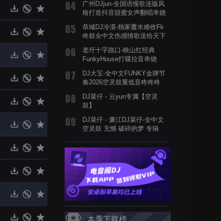
广州DJjun-全国语慢歌连版风
格打造抖音甜蜜女声翻唱串烧
歌曲
恭城DJ冷漠-独家覆水难收Fk
咚鼓全中文伤感情歌送给天下
有情人FunkyHouse串烧
老圩十字路口-映山红经典
FunkyHouse打碟拉音串烧
DJ大宝-全中文FUNKY金牌节
奏2026空灵鼓重低音咚咚咚
MUSIC慢摇大碟
DJ菜仔 - 云yun专属【空灵
鼓】
DJ菜仔 - 廉江DJ菜仔-全中文
空灵鼓 无憾 破碎的梦 专辑
本季下载榜