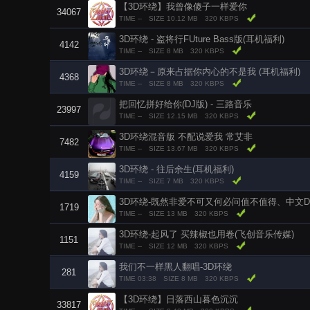
【3D环绕】我曾像傻子一样爱你
34067
TIME --
SIZE 10.12 MB
320 KBPS
3D环绕 - 盗将行FUture Bass版(耳机福利)
4142
TIME --
SIZE 8 MB
320 KBPS
3D环绕－原来占据你内心的不是我 (耳机福利)
4368
TIME --
SIZE 8 MB
320 KBPS
把回忆拼好给你(DJ版) - 三路音乐
23997
TIME --
SIZE 12.15 MB
320 KBPS
3D环绕混音版 不配说爱我 常艾非
7482
TIME --
SIZE 13.67 MB
320 KBPS
3D环绕 - 往后余生(耳机福利)
4159
TIME --
SIZE 7 MB
320 KBPS
3D环绕-既然非爱不可又何必问值不值得、中文D
1719
TIME --
SIZE 13 MB
320 KBPS
3D环绕-起风了 买辣椒也用卷(飞创音乐传媒)
1151
TIME --
SIZE 12 MB
320 KBPS
我们不一样黑人翻唱-3D环绕
281
TIME 03:38
SIZE 8 MB
320 KBPS
【3D环绕】日落西山暮色沉沉
33817