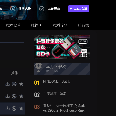
录
上传舞曲
播放记录
艺人/DJ入驻
推荐歌单
推荐DJ
推荐专辑
排行榜
本月下载榜
操作
NINEONE - But U
百变酒精 - 法老
黄秋生 - 做一晚泥工(DjMark
vs DjQuan ProgHouse Rmx
2019)