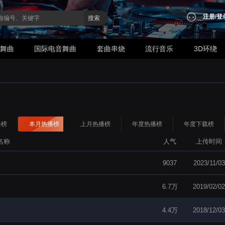
注册
/
登
搜索
业舞曲
国际电音舞曲
套曲串烧
流行音乐
3D环绕
播榜
本月热播榜
上月热播榜
年度热播榜
年度下载榜
名称
人气
上传时间
9037
2023/11/03
6.7万
2019/02/02
4.4万
2018/12/03