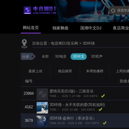
网站首页
独家舞曲
国潮中文DJ
夜店商
目前位置：
电音阁DJ音乐网
>
3D环绕
全部
3D电音
3D中文
3D双声
分类
最新上传
精品推荐
本周热播榜
上周热
编号
歌曲
爱情买卖(DJ版) - 三路音乐
23984
TIME --
SIZE 7.47 MB
320 KBPS
3D环绕 - 永不失联的爱(耳机福利)
4162
TIME --
SIZE 10 MB
320 KBPS
3D环绕-盗将行（寒冰音乐）
3679
TIME 00:00
SIZE 8 MB
320 KBPS