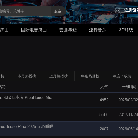
注册
/
登
搜索
业舞曲
国际电音舞曲
套曲串烧
流行音乐
3D环绕
播榜
本月热播榜
上月热播榜
年度热播榜
年度下载榜
名称
人气
上传时间
Vicetone&Cozi Zuehlsdorff-Nevada{内华达洲}(Dj小爽&Dj小考 ProgHouse Mix英语合唱)
4952
2025/02/02
5.8万
2017/11/28
【电音阁独家】郭玲 - 爱上你我傻乎乎(Dj阿福 ProgHouse Rmx 2026 无心睡眠鼓)
2007
2026/06/14