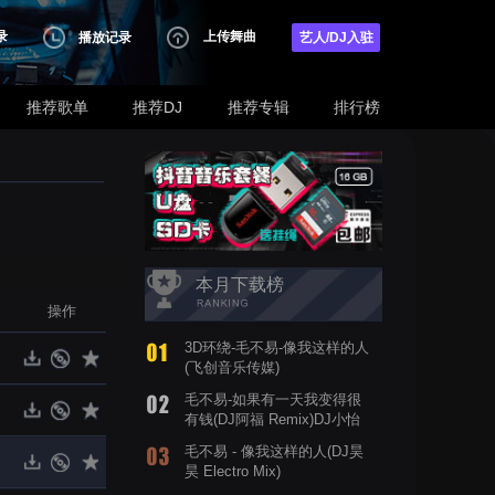
录
上传舞曲
播放记录
艺人/DJ入驻
推荐歌单
推荐DJ
推荐专辑
排行榜
本月下载榜
操作
3D环绕-毛不易-像我这样的人
(飞创音乐传媒)
毛不易-如果有一天我变得很
有钱(DJ阿福 Remix)DJ小怡
订制纯享版
毛不易 - 像我这样的人(DJ昊
昊 Electro Mix)