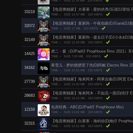
TIME --
SIZE 11.35 MB
320 KBPS
【电音阁独家】大幂幂 - 爱的供养(乐清DJ章恒 Pro
33219
TIME --
SIZE 14.57 MB
320 KBPS
【电音阁独家】黄家驹 - 午夜怨曲(DJGan&DJ彪仔 F
32072
TIME --
SIZE 17 MB
320 KBPS
【电音阁独家】黄家驹 - 逝去日子(DJ小永&DJ彪仔 Pr
32149
TIME --
SIZE 12.09 MB
320 KBPS
虎二 - 窗（DJPad仔 ProgHouse Rmx 2021）
14425
TIME --
SIZE 7.05 MB
320 KBPS
蒋雪儿 - 梦的翅膀受了伤(Dj阿鲍 Electro Rmx 20
34162
TIME --
SIZE 15.52 MB
320 KBPS
【电音阁独家】海来阿木 - 阿果吉曲(DJ阿宽 Elect
27739
TIME --
SIZE 14.92 MB
320 KBPS
【电音阁独家】海来阿木 - 不如见一面(Dj培仔 Elect
28683
TIME --
SIZE 16.23 MB
320 KBPS
包房经典 - ABC(DJPad仔 ProgHouse Mix)
12159
TIME --
SIZE 13.82 MB
320 KBPS
【电音阁独家】白慕寒 - 海屿你(Dj炮仔 ProgHouse
32315
TIME --
SIZE 15.51 MB
320 KBPS