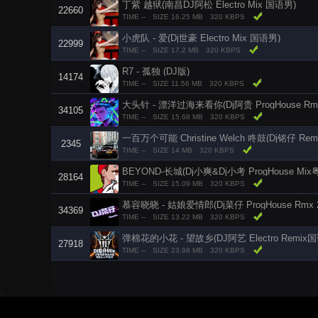
丁紫 越狱(南昌DJ阿松 Electro Mix 国语男)
22660
TIME --
SIZE 16.25 MB
320 KBPS
小虎队 - 爱(Dj世豪 Electro Mix 国语男)
22999
TIME --
SIZE 17.2 MB
320 KBPS
R7 - 孤独 (DJ版)
14174
TIME --
SIZE 11.56 MB
320 KBPS
大头针 - 漂洋过海来看你(Dj阿贵 ProgHouse Rmx
34105
TIME --
SIZE 15.68 MB
320 KBPS
一百万个可能 Christine Welch 咚鼓(Dj铭仔 Remi
2345
TIME --
SIZE 14 MB
320 KBPS
BEYOND-长城(Dj小爽&Dj小考 ProgHouse Mi
28164
TIME --
SIZE 15.09 MB
320 KBPS
慕容晓晓 - 姑娘爱情郎(Dj菜仔 ProgHouse Rmx 2
34369
TIME --
SIZE 13.22 MB
320 KBPS
弹棉花的小花 - 望故乡(DJ阿艺 Electro Remix
27918
TIME --
SIZE 23.98 MB
320 KBPS