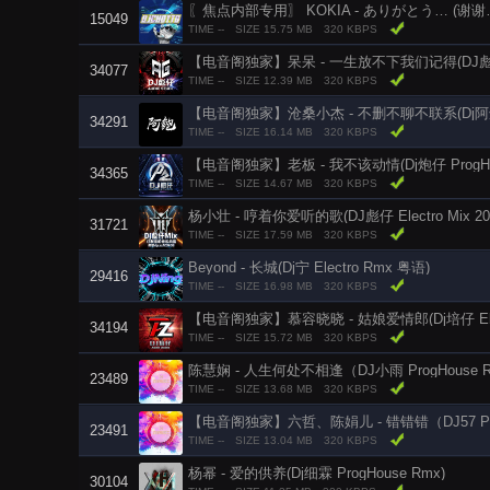
15049
TIME --
SIZE 15.75 MB
320 KBPS
【电音阁独家】呆呆 - 一生放不下我们记得(DJ彪仔 E
34077
TIME --
SIZE 12.39 MB
320 KBPS
【电音阁独家】沧桑小杰 - 不删不聊不联系(Dj阿鲍 Ele
34291
TIME --
SIZE 16.14 MB
320 KBPS
【电音阁独家】老板 - 我不该动情(Dj炮仔 ProgHou
34365
TIME --
SIZE 14.67 MB
320 KBPS
杨小壮 - 哼着你爱听的歌(DJ彪仔 Electro Mix 20
31721
TIME --
SIZE 17.59 MB
320 KBPS
Beyond - 长城(Dj宁 Electro Rmx 粤语)
29416
TIME --
SIZE 16.98 MB
320 KBPS
【电音阁独家】慕容晓晓 - 姑娘爱情郎(Dj培仔 Elect
34194
TIME --
SIZE 15.72 MB
320 KBPS
陈慧娴 - 人生何处不相逢（DJ小雨 ProgHouse R
23489
TIME --
SIZE 13.68 MB
320 KBPS
【电音阁独家】六哲、陈娟儿 - 错错错（DJ57 Prog
23491
TIME --
SIZE 13.04 MB
320 KBPS
杨幂 - 爱的供养(Dj细霖 ProgHouse Rmx)
30104