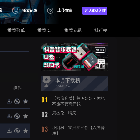
录
上传舞曲
播放记录
艺人/DJ入驻
推荐歌单
推荐DJ
推荐专辑
排行榜
本月下载榜
操作
【六倍音质】莫叫姐姐 - 你能
不能不要离开我
周杰伦 - 晴天
小阿枫 - 我只在乎你【六倍音
质】