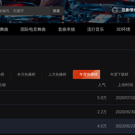
注册
/
登
搜索
业舞曲
国际电音舞曲
套曲串烧
流行音乐
3D环绕
播榜
本月热播榜
上月热播榜
年度热播榜
年度下载榜
名称
人气
上传时间
5.9万
2020/07/10
2.2万
2020/05/30
4.0万
2023/05/23