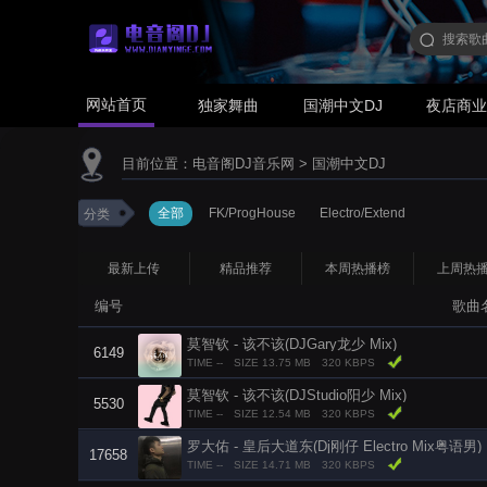
网站首页
独家舞曲
国潮中文DJ
夜店商
目前位置：
电音阁DJ音乐网
>
国潮中文DJ
全部
FK/ProgHouse
Electro/Extend
分类
最新上传
精品推荐
本周热播榜
上周热
编号
歌曲
莫智钦 - 该不该(DJGary龙少 Mix)
6149
TIME --
SIZE 13.75 MB
320 KBPS
莫智钦 - 该不该(DJStudio阳少 Mix)
5530
TIME --
SIZE 12.54 MB
320 KBPS
罗大佑 - 皇后大道东(Dj刚仔 Electro Mix粤语男)
17658
TIME --
SIZE 14.71 MB
320 KBPS