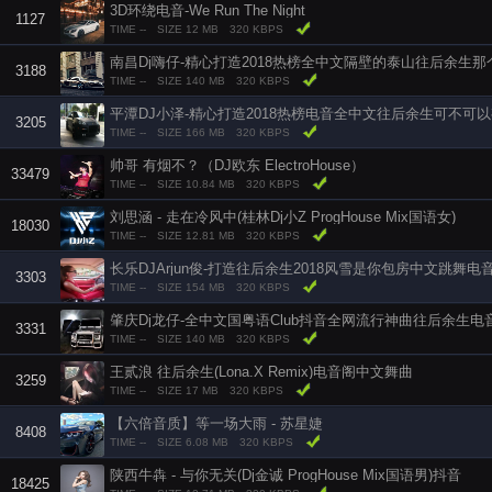
3D环绕电音-We Run The Night
1127
TIME --
SIZE 12 MB
320 KBPS
3188
TIME --
SIZE 140 MB
320 KBPS
3205
TIME --
SIZE 166 MB
320 KBPS
帅哥 有烟不？（DJ欧东 ElectroHouse）
33479
TIME --
SIZE 10.84 MB
320 KBPS
刘思涵 - 走在冷风中(桂林Dj小Z ProgHouse Mix国语女)
18030
TIME --
SIZE 12.81 MB
320 KBPS
长乐DJArjun俊-打造往后余生2018风雪是你包房中文跳舞电
3303
TIME --
SIZE 154 MB
320 KBPS
肇庆Dj龙仔-全中文国粤语Club抖音全网流行神曲往后余生电
3331
TIME --
SIZE 140 MB
320 KBPS
王贰浪 往后余生(Lona.X Remix)电音阁中文舞曲
3259
TIME --
SIZE 17 MB
320 KBPS
【六倍音质】等一场大雨 - 苏星婕
8408
TIME --
SIZE 6.08 MB
320 KBPS
陕西牛犇 - 与你无关(Dj金诚 ProgHouse Mix国语男)抖音
18425