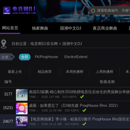
网站首页
独家舞曲
国潮中文DJ
夜店商业舞曲
目前位置：
电音阁DJ音乐网
>
国潮中文DJ
全部
FK/ProgHouse
Electro/Extend
分类
最新上传
精品推荐
本周热播榜
上周热播榜
本
编号
歌曲名称
3177
TIME --
SIZE 147 MB
320 KBPS
戚薇 - 如果爱忘了（DJ锦先森 ProgHouse Rmx 2022）
15231
TIME --
SIZE 11.59 MB
320 KBPS
【电音阁独家】李小璐 - 鲸落(DJ庸仔 ProgHouse Mix国语女
24677
TIME --
SIZE 16.11 MB
320 KBPS