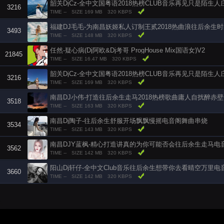
3216
TIME --
SIZE 169 MB
320 KBPS
福建DJ毛毛-为南昌妖姬私人订制王贰2018热曲浪往后余生
3493
TIME --
SIZE 148 MB
320 KBPS
任然-疑心病(Dj阿欧&Dj考哥 ProgHouse Mix国语女)V2
21845
TIME --
SIZE 16.47 MB
320 KBPS
3216
TIME --
SIZE 169 MB
320 KBPS
3518
TIME --
SIZE 163 MB
320 KBPS
南昌Dj陶子-往后余生舒服开场飘飘慢摇电音阁舞曲串烧
3534
TIME --
SIZE 143 MB
320 KBPS
南昌DJY蓝枫-精心打造讲真的为你可能否会往后余生走马电
3562
TIME --
SIZE 142 MB
320 KBPS
阳山Dj轩仔-全中文Club音乐往后余生想带你去看晴空万里
3660
TIME --
SIZE 142 MB
320 KBPS