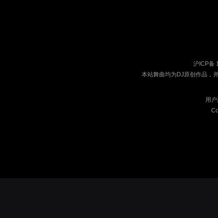
沪ICP备 
本站舞曲均为DJ原创作品，
用户
Co