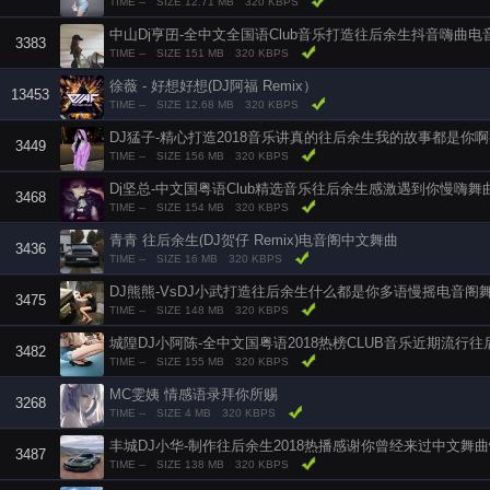
TIME --
SIZE 12.71 MB
320 KBPS
中山Dj亨囝-全中文全国语Club音乐打造往后余生抖音嗨曲电
3383
TIME --
SIZE 151 MB
320 KBPS
徐薇 - 好想好想(DJ阿福 Remix）
13453
TIME --
SIZE 12.68 MB
320 KBPS
DJ猛子-精心打造2018音乐讲真的往后余生我的故事都是你
3449
TIME --
SIZE 156 MB
320 KBPS
Dj坚总-中文国粤语Club精选音乐往后余生感激遇到你慢嗨舞
3468
TIME --
SIZE 154 MB
320 KBPS
青青 往后余生(DJ贺仔 Remix)电音阁中文舞曲
3436
TIME --
SIZE 16 MB
320 KBPS
DJ熊熊-VsDJ小武打造往后余生什么都是你多语慢摇电音阁
3475
TIME --
SIZE 148 MB
320 KBPS
城隍DJ小阿陈-全中文国粤语2018热榜CLUB音乐近期流行
3482
TIME --
SIZE 155 MB
320 KBPS
MC雯姨 情感语录拜你所赐
3268
TIME --
SIZE 4 MB
320 KBPS
丰城DJ小华-制作往后余生2018热播感谢你曾经来过中文舞
3487
TIME --
SIZE 138 MB
320 KBPS