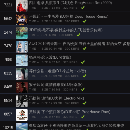
四川雨泽-共渡来生(DJ沈念 ProgHouse Rmx2020)
7221
TIME --
SIZE 7.14 MB
320 KBPS
卢冠廷 - 一生所爱 (DJ阿福 Deep House Remix)
5642
TIME --
SIZE 13.54 MB
320 KBPS
3D环绕-毛不易-像我这样的人(飞创音乐传媒)
1474
TIME --
SIZE 6 MB
320 KBPS
7470
TIME --
SIZE 99.84 MB
320 KBPS
杨沐可-恋人渡(DJ名龙版)
7989
TIME --
SIZE 6.87 MB
320 KBPS
等什么君 - 难渡(DJ 禄芷琦丶小智)
8335
TIME --
SIZE 10.09 MB
320 KBPS
猴子师兄-此情佛难渡(DJ阿卓版)
8465
TIME --
SIZE 7.86 MB
320 KBPS
冯提莫 渡情(DJ力神 Electro Mix)
8514
TIME --
SIZE 12.93 MB
320 KBPS
黄静美-下个渡口等你(DJPad仔 ProgHouse Rmx)
8857
TIME --
SIZE 9.67 MB
320 KBPS
肇庆Dj富仔-全粤语慢歌连版最后一班渡轮宝丽金经典串烧
10215