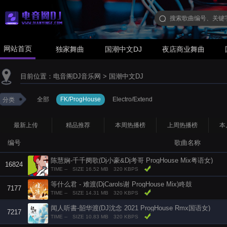
网站首页
独家舞曲
国潮中文DJ
夜店商业舞曲
目前位置：
电音阁DJ音乐网
>
国潮中文DJ
全部
FK/ProgHouse
Electro/Extend
分类
最新上传
精品推荐
本周热播榜
上周热播榜
本
编号
歌曲名称
陈慧娴-千千阕歌(Dj小豪&Dj考哥 ProgHouse Mix粤语女)
16824
TIME --
SIZE 16.52 MB
320 KBPS
等什么君 - 难渡(DjCarols谢 ProgHouse Mix)咚鼓
7177
TIME --
SIZE 14.31 MB
320 KBPS
闻人听書-韶华渡(DJ沈念 2021 ProgHouse Rmx国语女)
7217
TIME --
SIZE 10.83 MB
320 KBPS