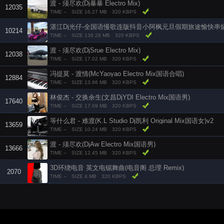
渡 - 须尽欢(Dj暴暴 Electro Mix)
12035
TIME --
SIZE 16.27 MB
320 KBPS
湛江Dj光仔-全国语慢歌连版抖音小阿枫元旦假期旅途愉快串
10214
TIME --
SIZE 136.28 MB
320 KBPS
渡 - 须尽欢(DjSrue Electro Mix)
12038
TIME --
SIZE 17.02 MB
320 KBPS
冯提莫 - 渡情(McYaoyao Electro Mix国语合唱)
12884
TIME --
SIZE 13.66 MB
320 KBPS
林俊杰 - 交换余生(文昌DjYDI Electro Mix国语男)
17640
TIME --
SIZE 17.09 MB
320 KBPS
等什么君 - 难渡(K.L Studio Dj凯利 Original Mix国语女)v2
13659
TIME --
SIZE 10.24 MB
320 KBPS
渡 - 须尽欢(DjAw Electro Mix国语男)
13666
TIME --
SIZE 12.45 MB
320 KBPS
3D环绕电音 英文电锯舞曲(电音阁 总理 Remix)
2070
TIME --
SIZE 4 MB
320 KBPS