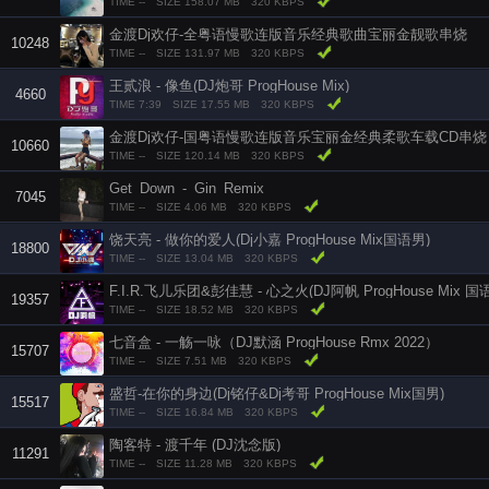
TIME --
SIZE 158.07 MB
320 KBPS
金渡Dj欢仔-全粤语慢歌连版音乐经典歌曲宝丽金靓歌串烧
10248
TIME --
SIZE 131.97 MB
320 KBPS
王贰浪 - 像鱼(DJ炮哥 ProgHouse Mix)
4660
TIME 7:39
SIZE 17.55 MB
320 KBPS
金渡Dj欢仔-国粤语慢歌连版音乐宝丽金经典柔歌车载CD串烧
10660
TIME --
SIZE 120.14 MB
320 KBPS
Get_Down_-_Gin_Remix
7045
TIME --
SIZE 4.06 MB
320 KBPS
饶天亮 - 做你的爱人(Dj小嘉 ProgHouse Mix国语男)
18800
TIME --
SIZE 13.04 MB
320 KBPS
F.I.R.飞儿乐团&彭佳慧 - 心之火(DJ阿帆 ProgHouse Mix 国
19357
TIME --
SIZE 18.52 MB
320 KBPS
七音盒 - 一觞一咏（DJ默涵 ProgHouse Rmx 2022）
15707
TIME --
SIZE 7.51 MB
320 KBPS
盛哲-在你的身边(Dj铭仔&Dj考哥 ProgHouse Mix国男)
15517
TIME --
SIZE 16.84 MB
320 KBPS
陶客特 - 渡千年 (DJ沈念版)
11291
TIME --
SIZE 11.28 MB
320 KBPS