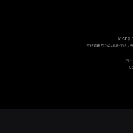
沪ICP备 
本站舞曲均为DJ原创作品，
用户
Co