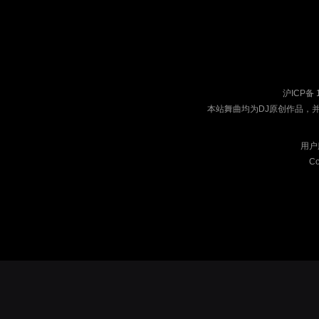
沪ICP备 
本站舞曲均为DJ原创作品，
用户
Co