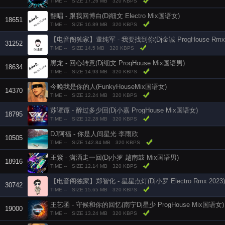
TIME --
SIZE 17.26 MB
320 KBPS
翻唱 - 跟我回博白(Dj细文 Electro Mix国语女)
18651
TIME --
SIZE 16.89 MB
320 KBPS
【电音阁独家】董纯军 - 我要找到你(Dj金诚 ProgHouse Rmx
31252
TIME --
SIZE 14.5 MB
320 KBPS
黑龙 - 回心转意(Dj细文 ProgHouse Mix国语男)
18634
TIME --
SIZE 14.93 MB
320 KBPS
今晚我是你的人(FunkyHouseMix国语女)
14370
TIME --
SIZE 12.24 MB
320 KBPS
苏谭谭 - 醉过多少回(Dj小嘉 ProgHouse Mix国语女)
18795
TIME --
SIZE 12.28 MB
320 KBPS
DJ阿福 - 你是人间星光 李雨欣
10505
TIME --
SIZE 142.84 MB
320 KBPS
王紫 - 潇洒走一回(Dj小罗 越南鼓 Mix国语男)
18916
TIME --
SIZE 12.14 MB
320 KBPS
【电音阁独家】郑智化 - 星星点灯(Dj小罗 Electro Rmx 2023)
30742
TIME --
SIZE 15.65 MB
320 KBPS
王艺函 - 守候和你的回忆(南宁Dj星少 ProgHouse Mix国语女)
19000
TIME --
SIZE 13.24 MB
320 KBPS