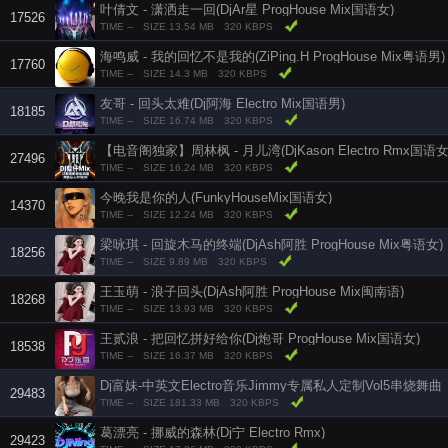
叶倩文 - 潇洒走一回(DjAr星 ProgHouse Mix国语女)
17526
TIME --
SIZE 13.54 MB
320 KBPS
海鸣威 - 我的回忆不是我的(ZiPing.H ProgHouse Mix粤语男)
17760
TIME --
SIZE 14.3 MB
320 KBPS
友哥 - 回头太难(Dj阿海 Electro Mix国语男)
18185
TIME --
SIZE 16.74 MB
320 KBPS
【电音阁独家】周林枫 - 月儿湾(DjKason Electro Rmx国语女
27496
TIME --
SIZE 16.24 MB
320 KBPS
今晚我是你的人(FunkyHouseMix国语女)
14370
TIME --
SIZE 12.24 MB
320 KBPS
梁咏琪 - 回旋木马的终端(DjAsh阿胜 ProgHouse Mix粤语女)
18256
TIME --
SIZE 9.89 MB
320 KBPS
王玉萌 - 浪子回头(DjAsh阿胜 ProgHouse Mix闽南语)
18268
TIME --
SIZE 13.93 MB
320 KBPS
王贰浪 - 把回忆拼好给你(Dj炮哥 ProgHouse Mix国语女)
18538
TIME --
SIZE 16.37 MB
320 KBPS
Dj富妹-中英文Electro音乐Jimmy专属私人定制Vol5串烧舞曲
29483
TIME --
SIZE 181.33 MB
320 KBPS
葛漂亮 - 挪威的森林(Dj宁 Electro Rmx)
29423