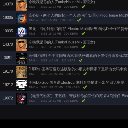
今晚我是你的人(FunkyHouseMix国语女)
14370
TIME --
SIZE 12.24 MB
320 KBPS
庄心妍 - 两个人的回忆一个人过(南宁Dj星少ProgHouse Mix
19005
TIME --
SIZE 16 MB
320 KBPS
黑龙 - 回心转意(Dj庸仔 Electro Mix国语男)清远Dj全仔私货
19035
TIME --
SIZE 18.92 MB
320 KBPS
今晚我是你的人(FunkyHouseMix国语女)
14370
TIME --
SIZE 12.24 MB
320 KBPS
高州Dj家明-全中文国粤语2018热榜讲真的不仅仅是喜欢你20
3051
TIME --
SIZE 140 MB
320 KBPS
DJ阿钊-国粤语慢歌连版别的小朋友都回家了重新出发吗串烧
19178
TIME --
SIZE 138.22 MB
320 KBPS
湖南DjxGuo-国粤语Electro近期抖音热播走不出的回忆串烧
19212
TIME --
SIZE 181.27 MB
320 KBPS
【电音阁独家】王艺函 - 守候和你的回忆(Dj细霖&Dj泽仔 Elect
19072
TIME --
SIZE 15.41 MB
320 KBPS