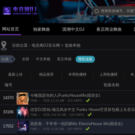
网站首页
独家舞曲
国潮中文DJ
夜店商业舞曲
目前位置：
电音阁DJ音乐网
>
套曲串烧
全部
中文串烧
英文串烧
慢歌连版
分类
最新上传
精品推荐
本周热播榜
上周热播榜
本
编号
歌曲名称
今晚我是你的人(FunkyHouseMix国语女)
14370
TIME --
SIZE 12.24 MB
320 KBPS
信宜DJ苏灿-缅北风全中文 Funky House空灵鼓包厢上头音乐
33186
TIME --
SIZE 154.53 MB
320 KBPS
高胜美 - 千年等一回(DjBilly ElectroHouse Mix国语女)
17552
TIME --
SIZE 11.92 MB
320 KBPS