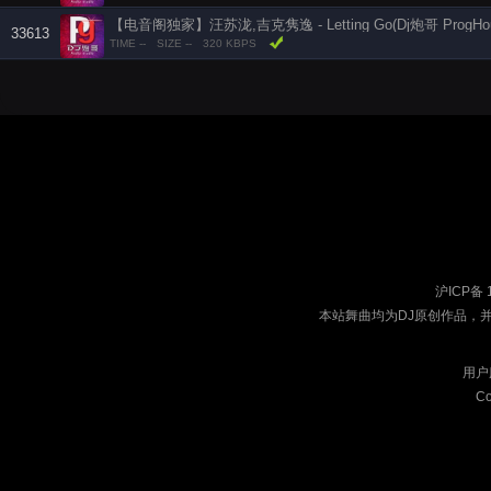
【电音阁独家】汪苏泷,吉克隽逸 - Letting Go(Dj炮哥 ProgHous
33613
TIME --
SIZE --
320 KBPS
沪ICP备 
本站舞曲均为DJ原创作品，
用户
Co