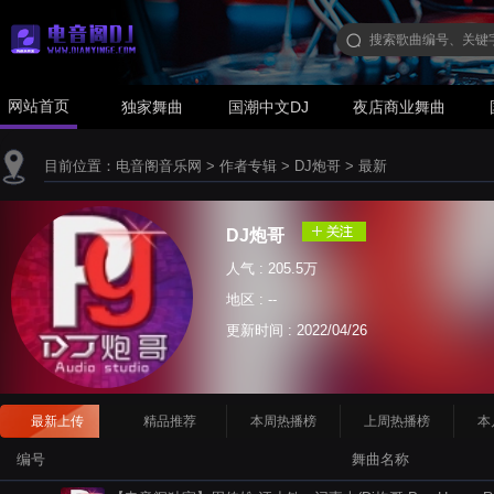
网站首页
独家舞曲
国潮中文DJ
夜店商业舞曲
目前位置：
电音阁音乐网
>
作者专辑
>
DJ炮哥
>
最新
DJ炮哥
人气 : 205.5万
地区 : --
更新时间 :
2022/04/26
最新上传
精品推荐
本周热播榜
上周热播榜
本
编号
舞曲名称